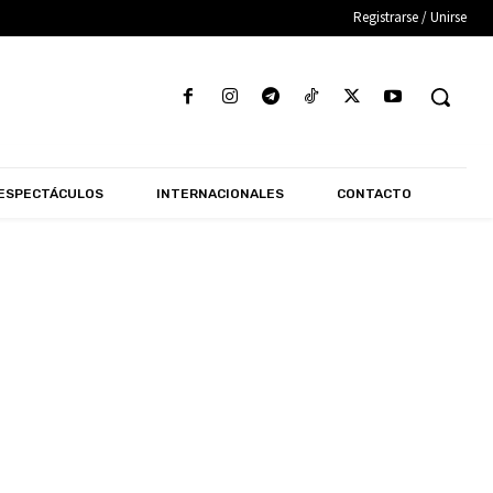
Registrarse / Unirse
ESPECTÁCULOS
INTERNACIONALES
CONTACTO
NTERNACIONALES
LA VOZ DE AMÉRICA
LÍNEA EDITORIAL
TESTIMONIOS DE VIDA
TRANSPORTE
UN DÍA COMO HOY