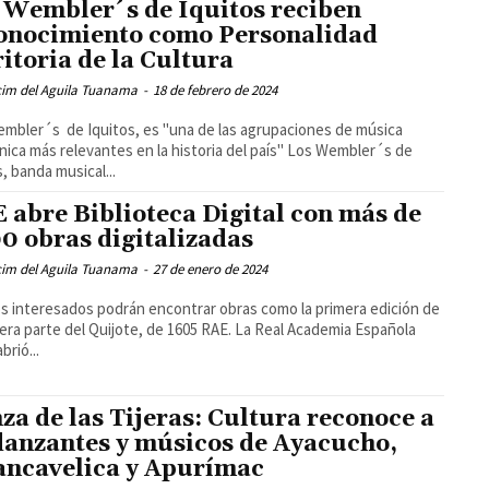
 Wembler´s de Iquitos reciben
onocimiento como Personalidad
itoria de la Cultura
cim del Aguila Tuanama
-
18 de febrero de 2024
mbler´s de Iquitos, es "una de las agrupaciones de música
ica más relevantes en la historia del país" Los Wembler´s de
s, banda musical...
 abre Biblioteca Digital con más de
0 obras digitalizadas
cim del Aguila Tuanama
-
27 de enero de 2024
os interesados podrán encontrar obras como la primera edición de
mera parte del Quijote, de 1605 RAE. La Real Academia Española
brió...
za de las Tijeras: Cultura reconoce a
danzantes y músicos de Ayacucho,
ncavelica y Apurímac