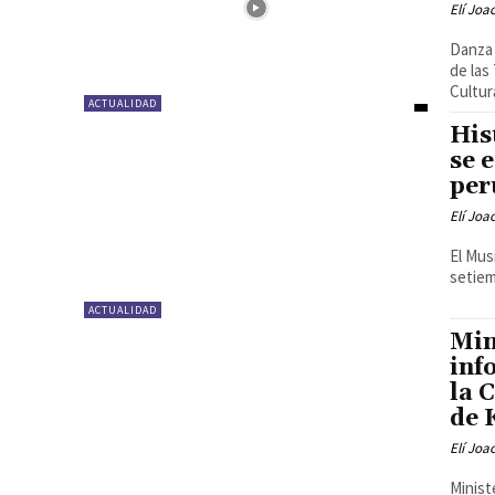
Elí Joa
Danza 
de las
Cultur
ACTUALIDAD
Hist
se 
per
Elí Joa
El Musi
setiem
ACTUALIDAD
Min
inf
la 
de 
Elí Joa
Minist