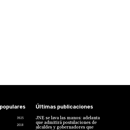
 populares
Últimas publicaciones
JNE se lava las manos: adelanta
3925
que admitirá postulaciones de
2018
alcaldes y gobernadores que