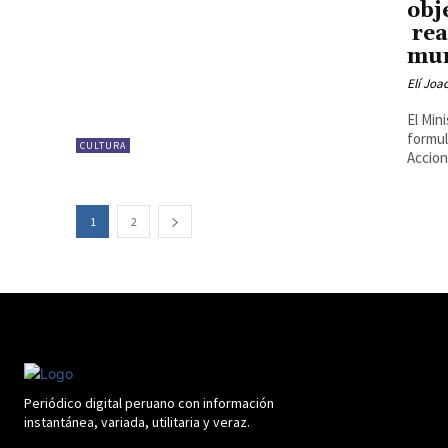
obj
rea
mur
Elí Joa
El Min
formul
CULTURA
Accion
1
2
Periódico digital peruano con información
instantánea, variada, utilitaria y veraz.