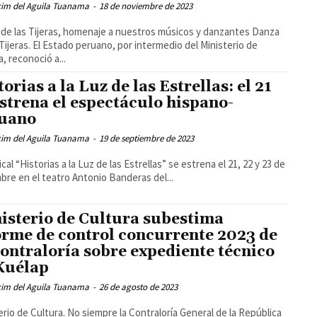
cim del Aguila Tuanama
-
18 de noviembre de 2023
de las Tijeras, homenaje a nuestros músicos y danzantes Danza
 Tijeras. El Estado peruano, por intermedio del Ministerio de
a, reconoció a...
orias a la Luz de las Estrellas: el 21
estrena el espectáculo hispano-
uano
cim del Aguila Tuanama
-
19 de septiembre de 2023
cal “Historias a la Luz de las Estrellas” se estrena el 21, 22 y 23 de
bre en el teatro Antonio Banderas del...
isterio de Cultura subestima
orme de control concurrente 2023 de
Contraloría sobre expediente técnico
Kuélap
cim del Aguila Tuanama
-
26 de agosto de 2023
erio de Cultura. No siempre la Contraloría General de la República