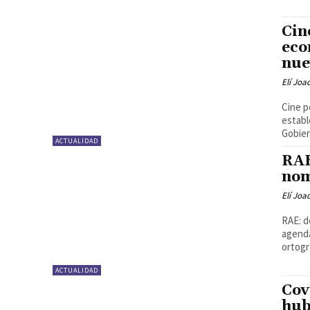
Cin
eco
nue
Elí Joa
Cine p
establ
Gobier
ACTUALIDAD
RAE
nom
Elí Joa
RAE: d
agenda
ortogr
ACTUALIDAD
Cov
hub