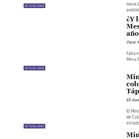
tiene 
ACTUALIDAD
emitido
¿Y 
Mes
año
Oscar 
Falta 
Mesa R
ACTUALIDAD
Min
col
Táp
Elí Joa
El Min
de Cul
estado
ACTUALIDAD
Min