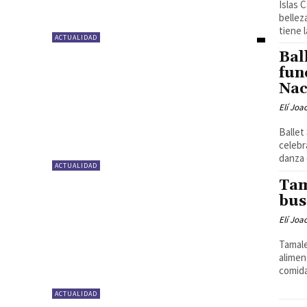
Islas 
bellez
tiene la
ACTUALIDAD
Bal
fun
Nac
Elí Joa
Ballet
celebr
danza c
ACTUALIDAD
Tam
bus
Elí Joa
Tamale
alimen
comida
ACTUALIDAD