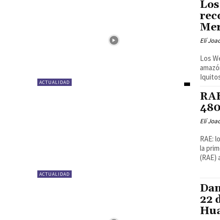
Los
rec
Mer
Elí Joa
Los We
amazón
Iquito
ACTUALIDAD
RAE
480
Elí Joa
RAE: l
la pri
(RAE) a
ACTUALIDAD
Dan
22 
Hua