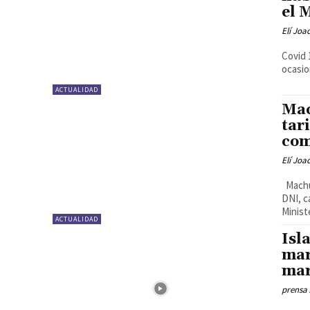
el 
Elí Joa
Covid 
ocasio
ACTUALIDAD
Mac
tar
com
Elí Joa
Machup
DNI, c
Ministe
ACTUALIDAD
Isl
mar
mar
prensa