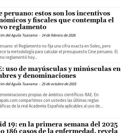
e peruano: estos son los incentivos
nómicos y fiscales que contempla el
vo reglamento
cim del Aguila Tuanama
-
14 de febrero de 2026
eruano: el Reglamento no fija una cifra exacta en Soles, pero
ece la metodología para calcular el presupuesto Cine peruano. El
no reglamentó hoy...
: uso de mayúsculas y minúsculas en
bres y denominaciones
cim del Aguila Tuanama
-
25 de octubre de 2025
enominaciones propias de ámbitos científicos RAE. En
pais.com compartimos con ustedes las últimas reglas
áficas de la real Academia Española aplicables al uso de...
id 19: en la primera semana del 2025
o 186 casos de la enfermedad, revela