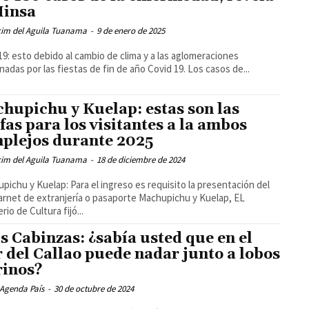
Minsa
cim del Aguila Tuanama
-
9 de enero de 2025
19: esto debido al cambio de clima y a las aglomeraciones
nadas por las fiestas de fin de año Covid 19. Los casos de...
hupichu y Kuelap: estas son las
ifas para los visitantes a la ambos
plejos durante 2025
cim del Aguila Tuanama
-
18 de diciembre de 2024
ichu y Kuelap: Para el ingreso es requisito la presentación del
arnet de extranjería o pasaporte Machupichu y Kuelap, EL
rio de Cultura fijó...
as Cabinzas: ¿sabía usted que en el
 del Callao puede nadar junto a lobos
inos?
 Agenda País
-
30 de octubre de 2024