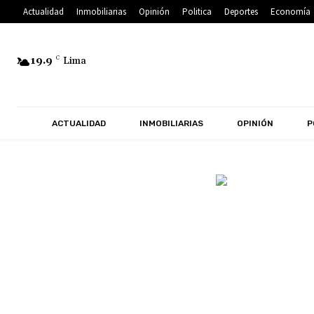
Actualidad
Inmobiliarias
Opinión
Politica
Deportes
Economía
19.9
C
Lima
ACTUALIDAD
INMOBILIARIAS
OPINIÓN
P
ACTUALIDAD
COVID-19
DEPORTES
ECONOMÍA
EDUCA
NACIONAL
OFERTAS INMOBILIARIAS
OPINIÓN
PATROC