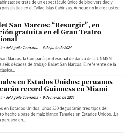
Cabinzas: se trata de un espectáculo único de biodiversidad y
a paisajística en el Callao Islas Cabinzas. Aunque no lo crea usted
...
let San Marcos: “Resurgir”, en
ción gratuita en el Gran Teatro
ional
cim del Aguila Tuanama
-
6 de junio de 2024
 San Marcos: la Compañía profesional de danza de la UNMSM
a seis décadas de trabajo Ballet San Marcos. El referente de la
lásica...
ales en Estados Unidos: peruanos
carán record Guinness en Miami
cim del Aguila Tuanama
-
9 de marzo de 2024
s en Estados Unidos: Unos 250 degustarán tres tipos del
to hecho a base de maíz blanco Tamales en Estados Unidos. .La
 peruana en...