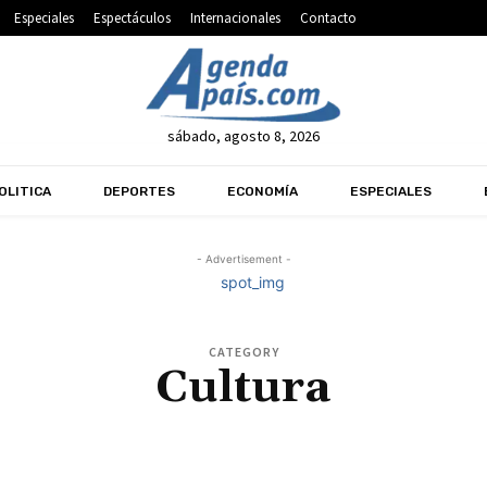
Especiales
Espectáculos
Internacionales
Contacto
sábado, agosto 8, 2026
OLITICA
DEPORTES
ECONOMÍA
ESPECIALES
- Advertisement -
CATEGORY
Cultura
CIÓN
ELECCIONES 2026
ESPECIALES
ESPECTÁCULOS
IGLESIA
INMOBILIARIAS
I
INIOS
POLICIALES
POLITICA
PORTADA
PUBLINOTICIAS
SALUD
SIN CATEGORIA
VIDA
VÍDEOS
VÍDEOS EN FACEBOOK