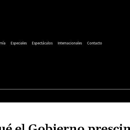
mía
Especiales
Espectáculos
Internacionales
Contacto
POLITICA
DEPORTES
ECONOMÍA
ESPECIALES
ué el Gobierno presci