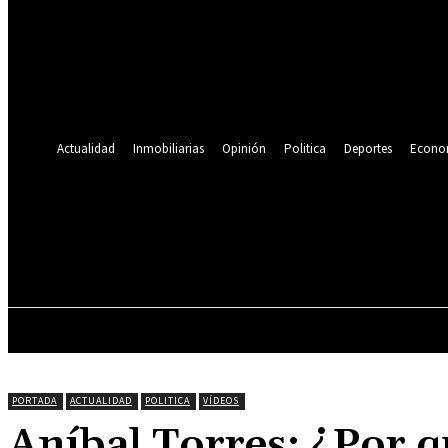
Se te ha enviado una contraseña por correo electrónico.
Recuperación de contraseña
Recupera tu contraseña
tu correo electrónico
Se te ha enviado una contraseña por correo electrónico.
Actualidad
Inmobiliarias
Opinión
Politica
Deportes
Econo
22.2
C
Lima
jueves, agosto 6, 2026
ACTUALIDAD
INMOBILIARIAS
OPINIÓN
PORTADA
ACTUALIDAD
POLITICA
VÍDEOS
Aníbal Torres: ¿Por q