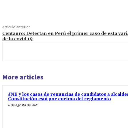
Cuota
Artículo anterior
Centauro: Detectan en Perú el primer caso de esta vari
de la covid 19
More articles
JNE y los casos de renuncias de candidatos a alcaldes
Constitución está por encima del reglamento
6 de agosto de 2026