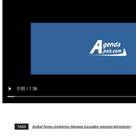
TAGS
Aníbal Torres; Gobierno; Mariano Gonzáles; ministro del Interior;