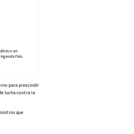
dístico en
 Agenda País.
rno para prescindir
de lucha contra la
inistros que