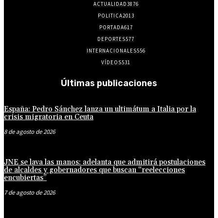
ACTUALIDAD
3876
POLITICA
2013
PORTADA
617
DEPORTES
577
INTERNACIONALES
556
VÍDEOS
531
Últimas publicaciones
España: Pedro Sánchez lanza un ultimátum a Italia por la
crisis migratoria en Ceuta
8 de agosto de 2026
JNE se lava las manos: adelanta que admitirá postulaciones
de alcaldes y gobernadores que buscan “reelecciones
encubiertas”
7 de agosto de 2026