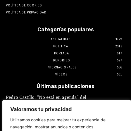
POLÍTICA DE COOKIES
POLÍTICA DE PRIVACIDAD
Categorías populares
ACTUALIDAD
3879
POLITICA
2013
PORTADA
617
DEPORTES
577
INTERNACIONALES
556
VÍDEOS
531
Últimas publicaciones
Pedro Castillo: “No está en agenda” del
Gobierno el indulto al expresidente, declaró
Luis Galarreta
Valoramos tu privacidad
10 de agosto de 2026
Utilizamos cookies para mejorar tu experiencia de
navegación, mostrar anuncios o contenidos
Keiko Fujimori ofrece «escudo total» a la