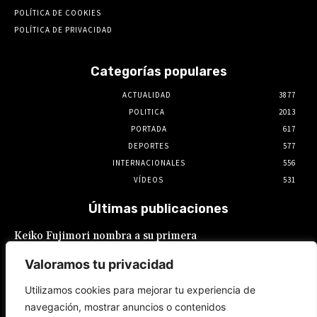
POLÍTICA DE COOKIES
POLÍTICA DE PRIVACIDAD
Categorías populares
ACTUALIDAD
3877
POLITICA
2013
PORTADA
617
DEPORTES
577
INTERNACIONALES
556
VÍDEOS
531
Últimas publicaciones
Keiko Fujimori nombra a su primera
presidente de EsSalud, aunque en calidad de
encargada: es Hilda Sandoval Cornejo
Valoramos tu privacidad
9 de agosto de 2026
Utilizamos cookies para mejorar tu experiencia de
navegación, mostrar anuncios o contenidos
España: Pedro Sánchez lanza un ultimátum a