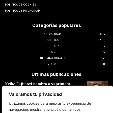
POLÍTICA DE COOKIES
POLÍTICA DE PRIVACIDAD
Categorías populares
ACTUALIDAD
3877
POLITICA
2013
PORTADA
617
DEPORTES
577
INTERNACIONALES
556
VÍDEOS
531
Últimas publicaciones
Keiko Fujimori nombra a su primera
presidente de EsSalud, aunque en calidad de
encargada: es Hilda Sandoval Cornejo
Valoramos tu privacidad
9 de agosto de 2026
Utilizamos cookies para mejorar tu experiencia de
navegación, mostrar anuncios o contenidos
España: Pedro Sánchez lanza un ultimátum a