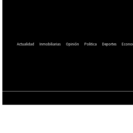
Se te ha enviado una contraseña por correo electrónico.
Recuperación de contraseña
Recupera tu contraseña
tu correo electrónico
Se te ha enviado una contraseña por correo electrónico.
Actualidad
Inmobiliarias
Opinión
Politica
Deportes
Econo
20.5
C
Lima
viernes, agosto 7, 2026
ACTUALIDAD
INMOBILIARIAS
OPINIÓN