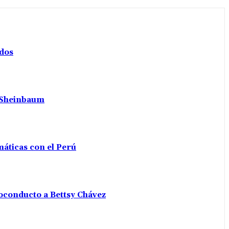
ados
a Sheinbaum
máticas con el Perú
voconducto a Bettsy Chávez