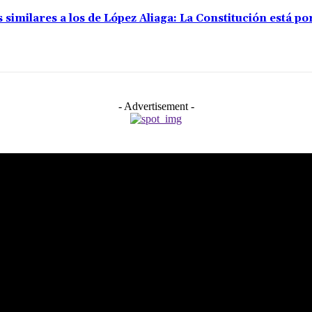
s similares a los de López Aliaga: La Constitución está 
- Advertisement -