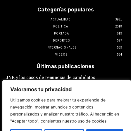
Categorías populares
ACTUALIDAD
3921
POLITICA
2018
PORTADA
619
DEPORTES
577
INTERNACIONALES
559
VÍDEOS
534
Últimas publicaciones
JNE y los casos de renuncias de candidatos
a alcaldes similares a los de López Aliaga: La
Constitución está por encima del reglamento
Valoramos tu privacidad
6 de agosto de 2026
Utilizamos cookies para mejorar tu experiencia de
navegación, mostrar anuncios o contenidos
Rafael López Aliaga recibe sin rubor la
personalizados y analizar nuestro tráfico. Al hacer clic en
renuncia de Luis Rubio a la candidatura a la
alcaldía de Lima
"Aceptar todo", consientes nuestro uso de cookies.
5 de agosto de 2026