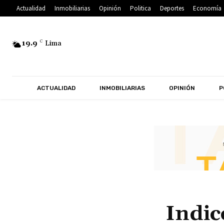
Actualidad
Inmobiliarias
Opinión
Politica
Deportes
Economía
19.9
C
Lima
ACTUALIDAD
INMOBILIARIAS
OPINIÓN
P
Indic