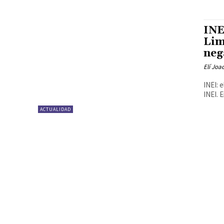
INE
Lim
neg
Elí Joa
INEI: 
INEI. 
ACTUALIDAD