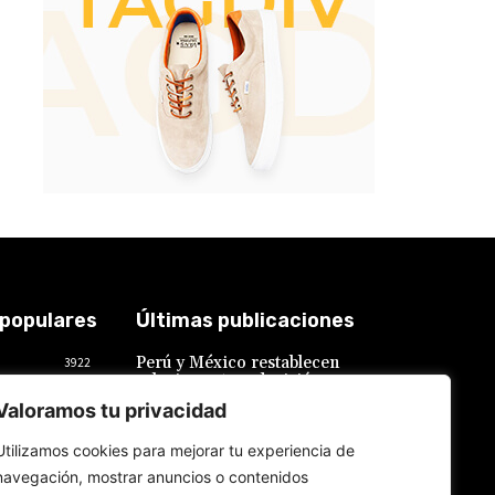
 populares
Últimas publicaciones
Perú y México restablecen
3922
relaciones tras decisión peruana
2018
de acceder al pedido mexicano
Valoramos tu privacidad
de conceder salvoconducto a
619
Bettsy Chávez
577
Utilizamos cookies para mejorar tu experiencia de
7 de agosto de 2026
559
navegación, mostrar anuncios o contenidos
534