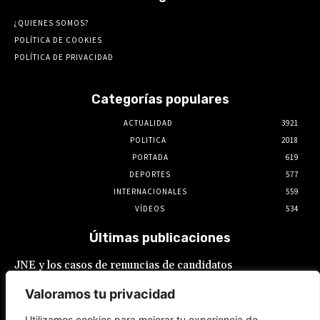
¿QUIENES SOMOS?
POLÍTICA DE COOKIES
POLÍTICA DE PRIVACIDAD
Categorías populares
ACTUALIDAD
3921
POLITICA
2018
PORTADA
619
DEPORTES
577
INTERNACIONALES
559
VÍDEOS
534
Últimas publicaciones
JNE y los casos de renuncias de candidatos
a alcaldes similares a los de López Aliaga: La
Constitución está por encima del reglamento
Valoramos tu privacidad
6 de agosto de 2026
Utilizamos cookies para mejorar tu experiencia de