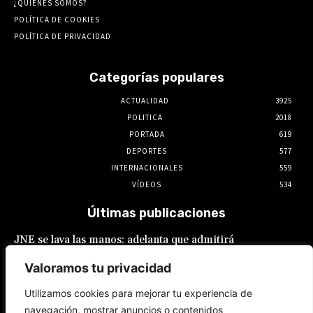
¿QUIENES SOMOS?
POLÍTICA DE COOKIES
POLÍTICA DE PRIVACIDAD
Categorías populares
ACTUALIDAD
3925
POLITICA
2018
PORTADA
619
DEPORTES
577
INTERNACIONALES
559
VÍDEOS
534
Últimas publicaciones
JNE se lava las manos: adelanta que admitirá
postulaciones de alcaldes y gobernadores
que buscan “reelecciones encubiertas”
Valoramos tu privacidad
7 de agosto de 2026
Utilizamos cookies para mejorar tu experiencia de
navegación, mostrar anuncios o contenidos