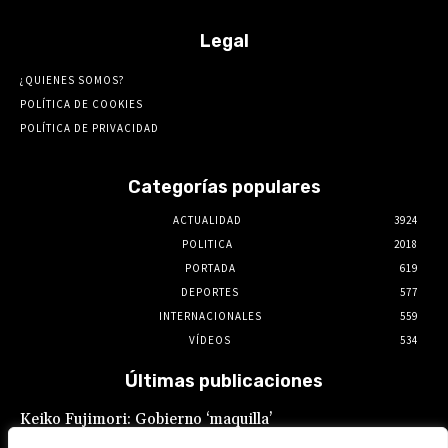
Legal
¿QUIENES SOMOS?
POLÍTICA DE COOKIES
POLÍTICA DE PRIVACIDAD
Categorías populares
ACTUALIDAD
3924
POLITICA
2018
PORTADA
619
DEPORTES
577
INTERNACIONALES
559
VÍDEOS
534
Últimas publicaciones
Keiko Fujimori: Gobierno ‘maquilla’
promesas laborales: Sueldo mínimo