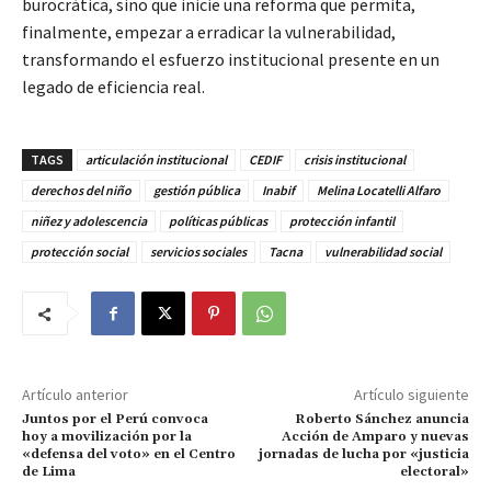
burocrática, sino que inicie una reforma que permita,
finalmente, empezar a erradicar la vulnerabilidad,
transformando el esfuerzo institucional presente en un
legado de eficiencia real.
TAGS
articulación institucional
CEDIF
crisis institucional
derechos del niño
gestión pública
Inabif
Melina Locatelli Alfaro
niñez y adolescencia
políticas públicas
protección infantil
protección social
servicios sociales
Tacna
vulnerabilidad social
Artículo anterior
Artículo siguiente
Juntos por el Perú convoca
Roberto Sánchez anuncia
hoy a movilización por la
Acción de Amparo y nuevas
«defensa del voto» en el Centro
jornadas de lucha por «justicia
de Lima
electoral»