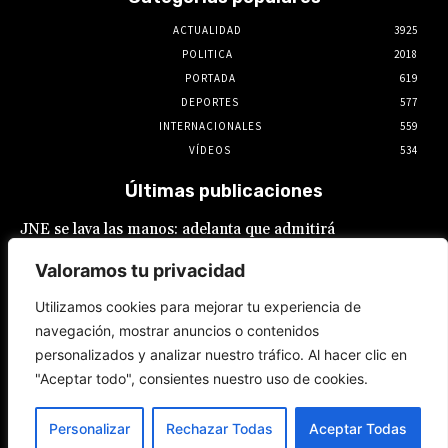
ACTUALIDAD
3925
POLITICA
2018
PORTADA
619
DEPORTES
577
INTERNACIONALES
559
VÍDEOS
534
Últimas publicaciones
JNE se lava las manos: adelanta que admitirá
postulaciones de alcaldes y gobernadores
que buscan “reelecciones encubiertas”
Valoramos tu privacidad
7 de agosto de 2026
Utilizamos cookies para mejorar tu experiencia de
navegación, mostrar anuncios o contenidos
Keiko Fujimori: Gobierno ‘maquilla’
personalizados y analizar nuestro tráfico. Al hacer clic en
promesas laborales: Sueldo mínimo
fragmentado y feriados reacomodados
"Aceptar todo", consientes nuestro uso de cookies.
7 de agosto de 2026
Personalizar
Rechazar Todas
Aceptar Todas