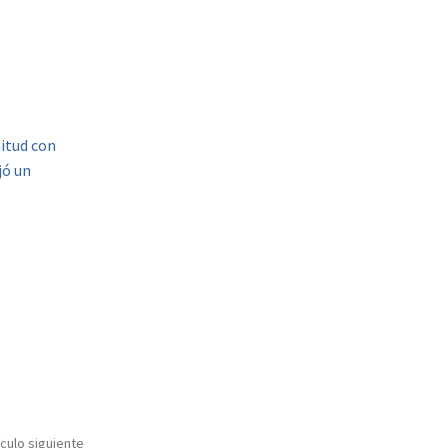
itud con
jó un
ículo siguiente