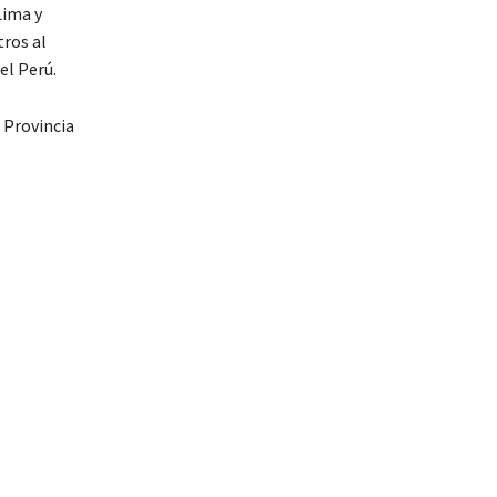
Lima y
tros al
el Perú.
a Provincia