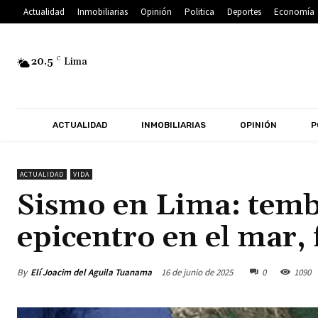
Actualidad
Inmobiliarias
Opinión
Politica
Deportes
Economía
20.5
C
Lima
ACTUALIDAD
INMOBILIARIAS
OPINIÓN
P
ACTUALIDAD
VIDA
Sismo en Lima: temb
epicentro en el mar, 
By
Elí Joacim del Aguila Tuanama
16 de junio de 2025
0
1090