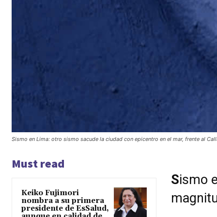
Sismo en Lima: otro sismo sacude la ciudad con epicentro en el mar, frente al Cal
Must read
S
ismo e
Keiko Fujimori
magnitu
nombra a su primera
presidente de EsSalud,
aunque en calidad de