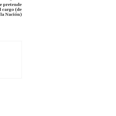
se pretende
l cargo (de
 la Nación)