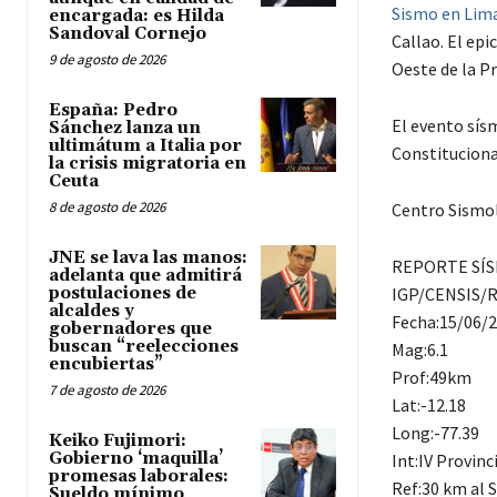
Sismo en Lim
encargada: es Hilda
Sandoval Cornejo
Callao. El epi
9 de agosto de 2026
Oeste de la Pr
España: Pedro
El evento sísm
Sánchez lanza un
ultimátum a Italia por
Constitucional
la crisis migratoria en
Ceuta
8 de agosto de 2026
Centro Sismo
JNE se lava las manos:
REPORTE SÍS
adelanta que admitirá
postulaciones de
IGP/CENSIS/R
alcaldes y
Fecha:15/06/2
gobernadores que
buscan “reelecciones
Mag:6.1
encubiertas”
Prof:49km
7 de agosto de 2026
Lat:-12.18
Long:-77.39
Keiko Fujimori:
Gobierno ‘maquilla’
Int:IV Provinc
promesas laborales:
Ref:30 km al S
Sueldo mínimo