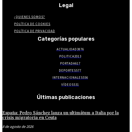
Legal
¿QUIENES SOMOS?
POLÍTICA DE COOKIES
POLÍTICA DE PRIVACIDAD
Categorías populares
ACTUALIDAD
3876
POLITICA
2013
PORTADA
617
DEPORTES
577
INTERNACIONALES
556
VÍDEOS
531
Últimas publicaciones
España: Pedro Sánchez lanza un ultimátum a Italia por la
crisis migratoria en Ceuta
8 de agosto de 2026