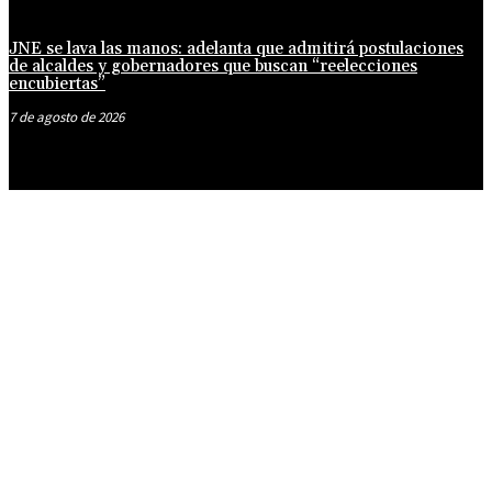
JNE se lava las manos: adelanta que admitirá postulaciones
de alcaldes y gobernadores que buscan “reelecciones
encubiertas”
7 de agosto de 2026