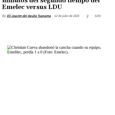
minutos del segundo tiempo del
Emelec versus LDU
12 de julio de 2025
0
5191
By
Elí Joacim del Aguila Tuanama