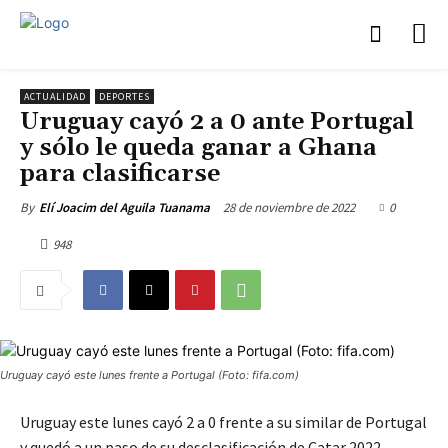
ACTUALIDAD
DEPORTES
Uruguay cayó 2 a 0 ante Portugal
y sólo le queda ganar a Ghana
para clasificarse
28 de noviembre de 2022
0
By
Elí Joacim del Aguila Tuanama
948
Uruguay cayó este lunes frente a Portugal (Foto: fifa.com)
Uruguay este lunes cayó 2 a 0 frente a su similar de Portugal
y quedó a un paso de su desclasificación de Catar 2022.