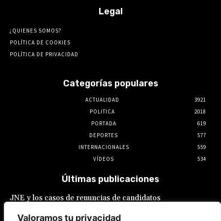
Legal
¿QUIENES SOMOS?
POLÍTICA DE COOKIES
POLÍTICA DE PRIVACIDAD
Categorías populares
ACTUALIDAD
3921
POLITICA
2018
PORTADA
619
DEPORTES
577
INTERNACIONALES
559
VÍDEOS
534
Últimas publicaciones
JNE y los casos de renuncias de candidatos
a alcaldes similares a los de López Aliaga: La
Constitución está por encima del reglamento
Valoramos tu privacidad