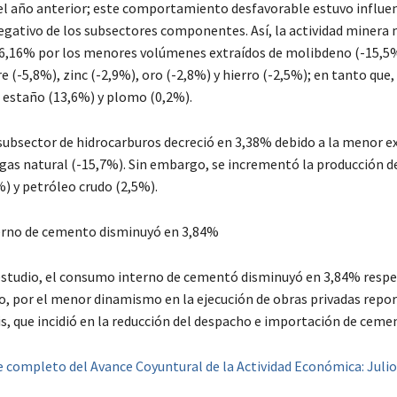
 año anterior; este comportamiento desfavorable estuvo influen
ativo de los subsectores componentes. Así, la actividad minera 
6,16% por los menores volúmenes extraídos de molibdeno (-15,5%
e (-5,8%), zinc (-2,9%), oro (-2,8%) y hierro (-2,5%); en tanto que, 
 estaño (13,6%) y plomo (0,2%).
subsector de hidrocarburos decreció en 3,38% debido a la menor e
e gas natural (-15,7%). Sin embargo, se incrementó la producción d
%) y petróleo crudo (2,5%).
rno de cemento disminuyó en 3,84%
estudio, el consumo interno de cementó disminuyó en 3,84% respec
o, por el menor dinamismo en la ejecución de obras privadas repor
is, que incidió en la reducción del despacho e importación de ceme
e completo del Avance Coyuntural de la Actividad Económica: Julio