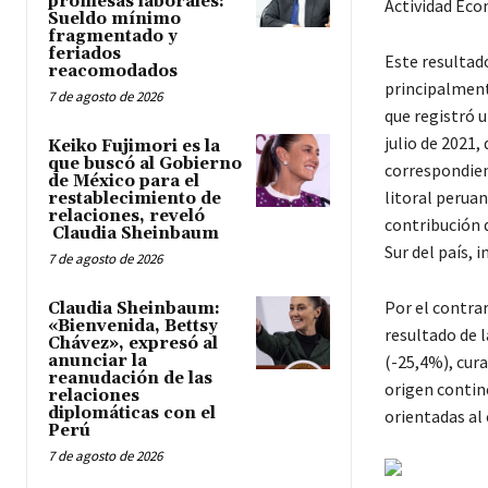
promesas laborales:
Actividad Eco
Sueldo mínimo
fragmentado y
feriados
Este resultad
reacomodados
principalment
7 de agosto de 2026
que registró 
julio de 2021,
Keiko Fujimori es la
que buscó al Gobierno
correspondien
de México para el
litoral peruan
restablecimiento de
relaciones, reveló
contribución 
Claudia Sheinbaum
Sur del país, i
7 de agosto de 2026
Por el contr
Claudia Sheinbaum:
«Bienvenida, Bettsy
resultado de 
Chávez», expresó al
anunciar la
(-25,4%), cur
reanudación de las
origen contin
relaciones
diplomáticas con el
orientadas al
Perú
7 de agosto de 2026