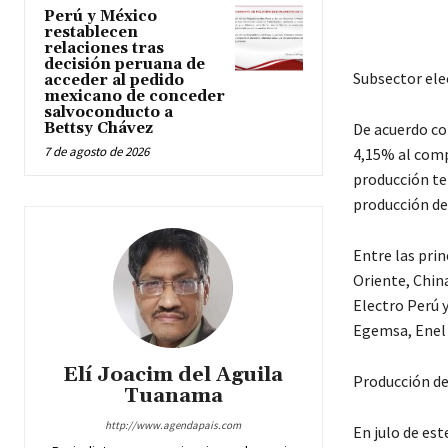
Perú y México
restablecen
relaciones tras
decisión peruana de
Subsector ele
acceder al pedido
mexicano de conceder
salvoconducto a
Bettsy Chávez
De acuerdo co
7 de agosto de 2026
4,15% al comp
producción te
producción de
Entre las pri
Oriente, Chin
Electro Perú 
Egemsa, Enel 
Elí Joacim del Aguila
Producción de
Tuanama
http://www.agendapais.com
En julo de est