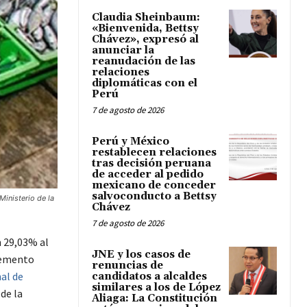
Claudia Sheinbaum:
«Bienvenida, Bettsy
Chávez», expresó al
anunciar la
reanudación de las
relaciones
diplomáticas con el
Perú
7 de agosto de 2026
Perú y México
restablecen relaciones
tras decisión peruana
de acceder al pedido
mexicano de conceder
salvoconducto a Bettsy
inisterio de la
Chávez
7 de agosto de 2026
n 29,03% al
JNE y los casos de
cemento
renuncias de
al de
candidatos a alcaldes
similares a los de López
de la
Aliaga: La Constitución