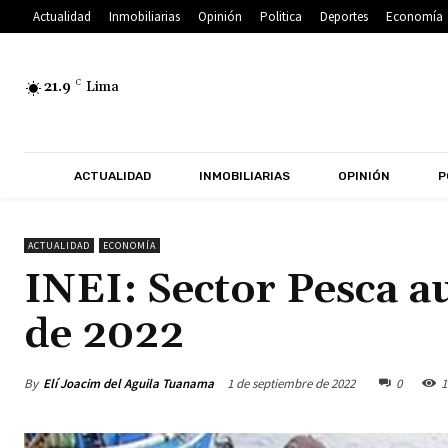
Actualidad
Inmobiliarias
Opinión
Politica
Deportes
Economía
21.9
C
Lima
ACTUALIDAD
INMOBILIARIAS
OPINIÓN
P
ACTUALIDAD
ECONOMÍA
INEI: Sector Pesca 
de 2022
By
Elí Joacim del Aguila Tuanama
1 de septiembre de 2022
0
1