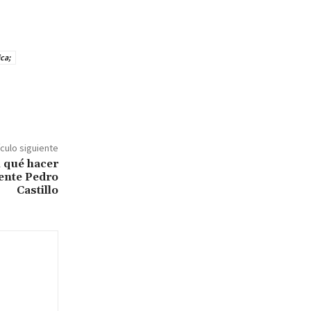
ca;
ículo siguiente
 qué hacer
dente Pedro
Castillo