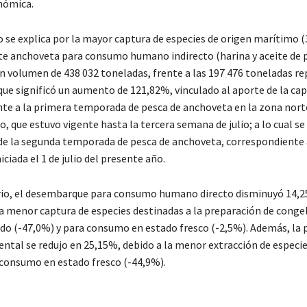
nómica.
o se explica por la mayor captura de especies de origen marítimo 
e anchoveta para consumo humano indirecto (harina y aceite de 
un volumen de 438 032 toneladas, frente a las 197 476 toneladas r
 que significó un aumento de 121,82%, vinculado al aporte de la ca
te a la primera temporada de pesca de anchoveta en la zona nort
o, que estuvo vigente hasta la tercera semana de julio; a lo cual s
de la segunda temporada de pesca de anchoveta, correspondiente 
niciada el 1 de julio del presente año.
ario, el desembarque para consumo humano directo disminuyó 14
la menor captura de especies destinadas a la preparación de conge
ado (-47,0%) y para consumo en estado fresco (-2,5%). Además, la 
ental se redujo en 25,15%, debido a la menor extracción de especi
 consumo en estado fresco (-44,9%).