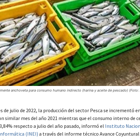
mente anchoveta para consumo humano indirecto (harina y aceite de pescado) (Foto: M
s de julio de 2022, la producción del sector Pesca se incrementó e
n similar mes del año 2021 mientras que el consumo interno de 
3,84% respecto a julio del año pasado, informó el
Instituto Nacion
Informática (INEI)
a través del informe técnico Avance Coyuntural 