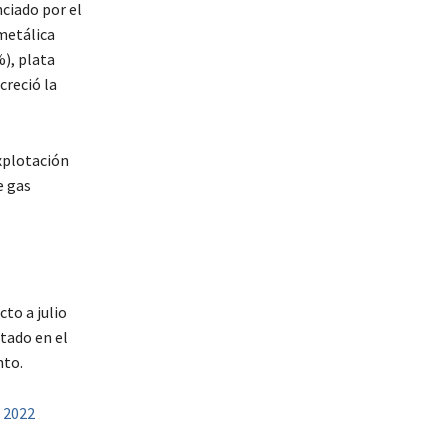
ciado por el
metálica
), plata
creció la
xplotación
e gas
to a julio
tado en el
nto.
 2022