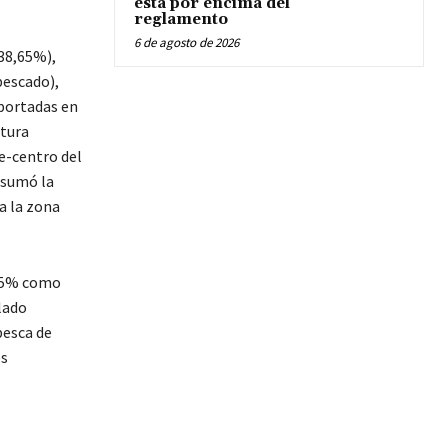
está por encima del
reglamento
6 de agosto de 2026
(38,65%),
pescado),
eportadas en
ptura
e-centro del
e sumó la
a la zona
,25% como
lado
pesca de
es