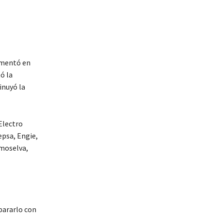
aumentó en
ó la
inuyó la
Electro
epsa, Engie,
moselva,
pararlo con