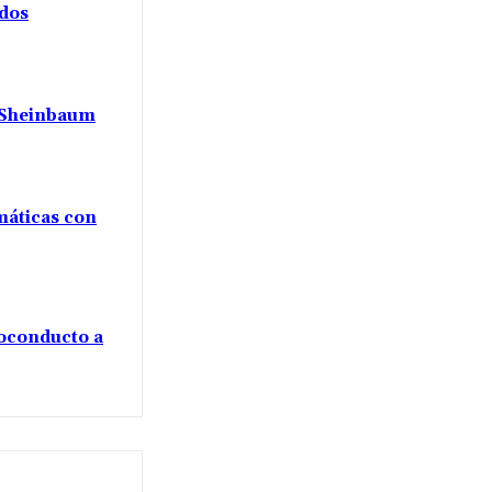
ados
a Sheinbaum
máticas con
voconducto a