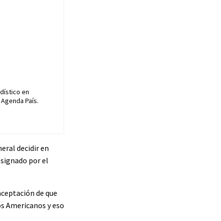
dístico en
 Agenda País.
eral decidir en
esignado por el
ceptación de que
os Americanos y eso