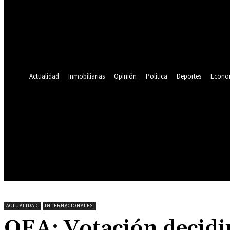
Se te ha enviado una contraseña por correo electrónico.
Recuperación de contraseña
Recupera tu contraseña
tu correo electrónico
Se te ha enviado una contraseña por correo electrónico.
Actualidad
Inmobiliarias
Opinión
Politica
Deportes
Econo
21.9
C
Lima
viernes, agosto 7, 2026
ACTUALIDAD
INMOBILIARIAS
OPINIÓN
ACTUALIDAD
INTERNACIONALES
OEA: Votación decidi