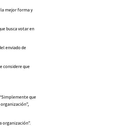
 la mejor forma y
que busca votar en
del enviado de
e considere que
e. “Simplemente que
a organización”,
a organización”.