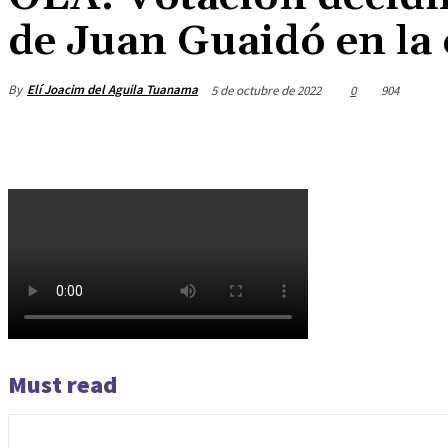
de Juan Guaidó en la
By
Elí Joacim del Aguila Tuanama
5 de octubre de 2022
0
904
Must read