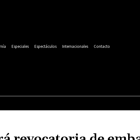
mía
Especiales
Espectáculos
Internacionales
Contacto
POLITICA
DEPORTES
ECONOMÍA
ESPECIALES
rá revocatoria de emb