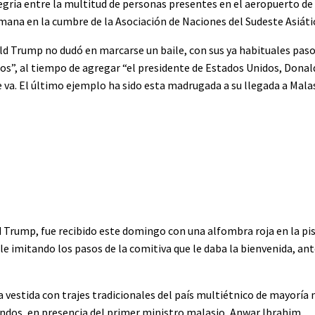
gría entre la multitud de personas presentes en el aeropuerto de 
semana en la cumbre de la Asociación de Naciones del Sudeste Asiát
nald Trump no dudó en marcarse un baile, con sus ya habituales pas
tos”, al tiempo de agregar “el presidente de Estados Unidos, Dona
 va. El último ejemplo ha sido esta madrugada a su llegada a Malas
d Trump, fue recibido este domingo con una alfombra roja en la pis
imitando los pasos de la comitiva que le daba la bienvenida, ante
a vestida con trajes tradicionales del país multiétnico de mayorí
ndos, en presencia del primer ministro malasio, Anwar Ibrahim.