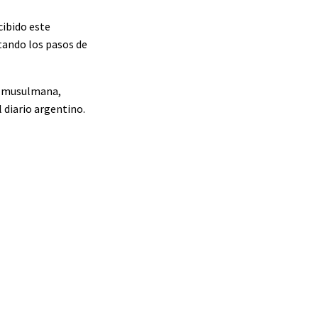
cibido este
tando los pasos de
ía musulmana,
 diario argentino.