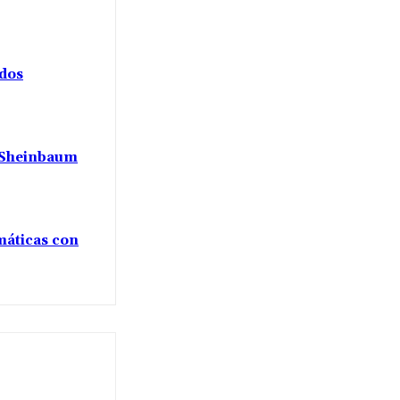
ados
a Sheinbaum
máticas con