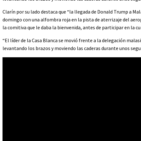
Clarín por su lado destaca que “la llegada de Donald Trump a Mal
domingo con una alfombra roja en la pista de aterrizaje del ae
la comitiva que le daba la bienvenida, antes de participar en la c
“El líder de la Casa Blanca se movió frente a la delegación malas
levantando los brazos y moviendo las caderas durante unos segun