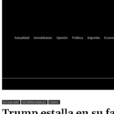
Se te ha enviado una contraseña por correo electrónico.
Recuperación de contraseña
Recupera tu contraseña
tu correo electrónico
Se te ha enviado una contraseña por correo electrónico.
Actualidad
Inmobiliarias
Opinión
Politica
Deportes
Econo
19.9
C
Lima
sábado, agosto 8, 2026
ACTUALIDAD
INMOBILIARIAS
OPINIÓN
ACTUALIDAD
INTERNACIONALES
VÍDEOS
Trump estalla en su f