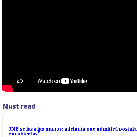
Must read
JNE se lava las manos: adelanta que admitirá postul
encubiertas”