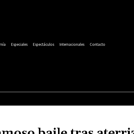
mía
Especiales
Espectáculos
Internacionales
Contacto
POLITICA
DEPORTES
ECONOMÍA
ESPECIALES
amoso baile tras aterri