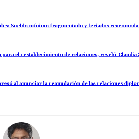
rales: Sueldo mínimo fragmentado y feriados reacomod
o para el restablecimiento de relaciones, reveló Claudi
resó al anunciar la reanudación de las relaciones diplo