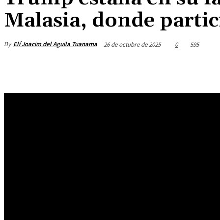
Malasia, donde parti
By
Elí Joacim del Aguila Tuanama
26 de octubre de 2025
0
595