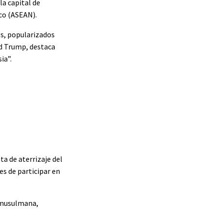
la capital de
ico (ASEAN).
os, popularizados
ld Trump, destaca
ia”.
ta de aterrizaje del
s de participar en
a musulmana,