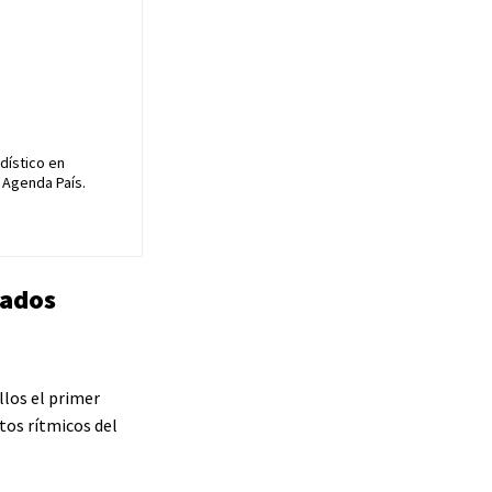
dístico en
 Agenda País.
tados
llos el primer
tos rítmicos del