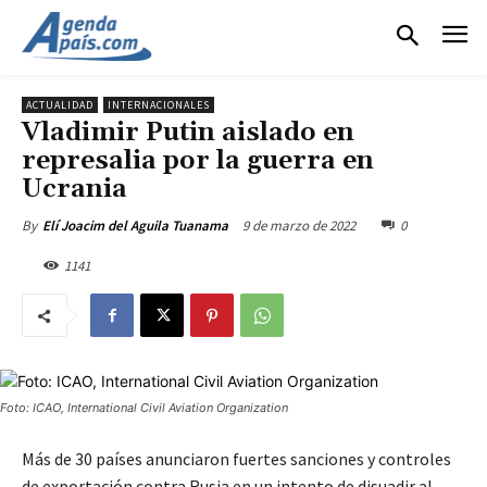
ACTUALIDAD
INTERNACIONALES
Vladimir Putin aislado en
represalia por la guerra en
Ucrania
9 de marzo de 2022
0
By
Elí Joacim del Aguila Tuanama
1141
Foto: ICAO, International Civil Aviation Organization
Más de 30 países anunciaron fuertes sanciones y controles
de exportación contra Rusia en un intento de disuadir al