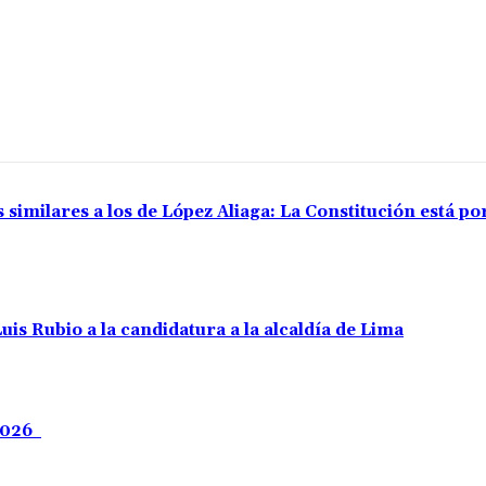
 similares a los de López Aliaga: La Constitución está p
uis Rubio a la candidatura a la alcaldía de Lima
 2026