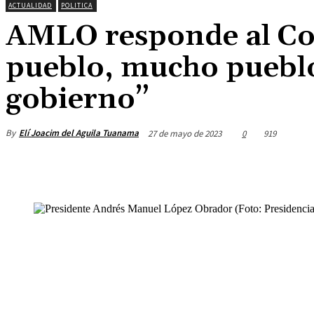
ACTUALIDAD
POLITICA
AMLO responde al Co
pueblo, mucho pueblo
gobierno”
By
Elí Joacim del Aguila Tuanama
27 de mayo de 2023
0
919