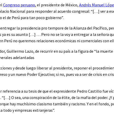
el
Congreso peruano
, el presidente de México,
Andrés Manuel Lópe
alacio Nacional para responder al acuerdo congresal: “[…] ver a e
 el de Perú para tan poco gobierno”.
 entregar la presidencia pro tempore de la Alianza del Pacífico, p
es ya es su asunto […] … Pero no se la voy a entregar a la señora 
n Perú no queremos relaciones económicas ni comerciales con ell
or, Guillermo Lazo, de recurrir en su país a la figura de “la muerte
enerales adelantadas
cciones y desde luego liberar al presidente, reponer el procedimie
o y un nuevo Poder Ejecutivo; si no, pues va a ser de crisis en crisi
r referencia a su tesis de que el expresidente Pedro Castillo fue ví
“[…] O sea, una conspiración de la élite, de la mafia del poder. ¿Y
 porque hay muchísimo clasismo también y racismo. Y en el fondo, p
la todo y empresas extranjeras”.