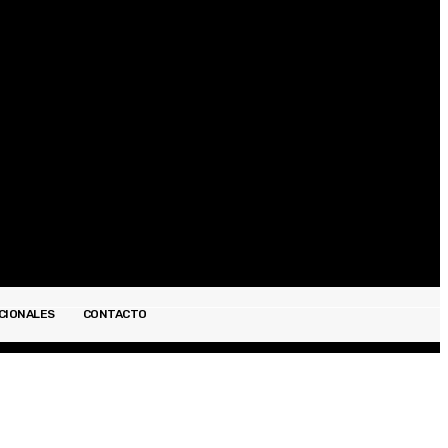
Registrarse / Unirse
CIONALES
CONTACTO
ESPECTÁCULOS
INTERNACIONALES
CONTACTO