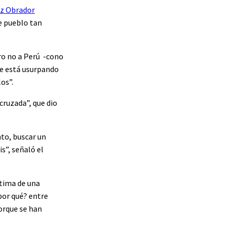
z Obrador
se pueblo tan
ero no a Perú -cono
que está usurpando
os”.
 cruzada”, que dio
nto, buscar un
s”, señaló el
ctima de una
 por qué? entre
orque se han