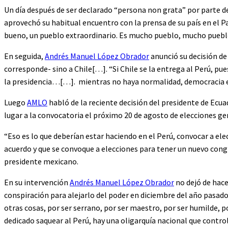
Un día después de ser declarado “persona non grata” por parte d
aprovechó su habitual encuentro con la prensa de su país en el P
bueno, un pueblo extraordinario. Es mucho pueblo, mucho pueblo
En seguida,
Andrés Manuel López Obrador
anunció su decisión de
corresponde- sino a Chile[…]. “Si Chile se la entrega al Perú, pu
la presidencia…[…]. mientras no haya normalidad, democracia e
Luego
AMLO
habló de la reciente decisión del presidente de Ecuad
lugar a la convocatoria el próximo 20 de agosto de elecciones g
“Eso es lo que deberían estar haciendo en el Perú, convocar a ele
acuerdo y que se convoque a elecciones para tener un nuevo congres
presidente mexicano.
En su intervención
Andrés Manuel López Obrador
no dejó de hace
conspiración para alejarlo del poder en diciembre del año pasado. 
otras cosas, por ser serrano, por ser maestro, por ser humilde,
dedicado saquear al Perú, hay una oligarquía nacional que contro