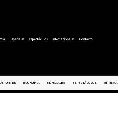
mía
Especiales
Espectáculos
Internacionales
Contacto
DEPORTES
ECONOMÍA
ESPECIALES
ESPECTÁCULOS
INTERNA
POLITICA
DEPORTES
ECONOMÍA
ESPECIALES