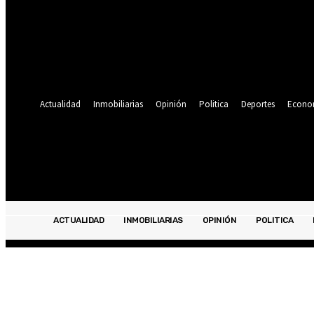
Se te ha enviado una contraseña por correo electrónico.
Recuperación de contraseña
Recupera tu contraseña
tu correo electrónico
Se te ha enviado una contraseña por correo electrónico.
Actualidad
Inmobiliarias
Opinión
Politica
Deportes
Econo
20.5
C
Lima
viernes, agosto 7, 2026
ACTUALIDAD
INMOBILIARIAS
OPINIÓN
POLITICA
ACTUALIDAD
INMOBILIARIAS
OPINIÓN