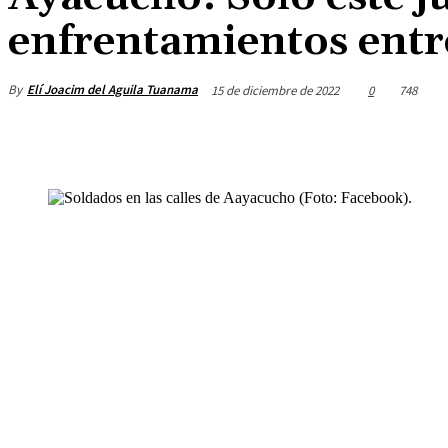
enfrentamientos entre
By
Elí Joacim del Aguila Tuanama
15 de diciembre de 2022
0
748