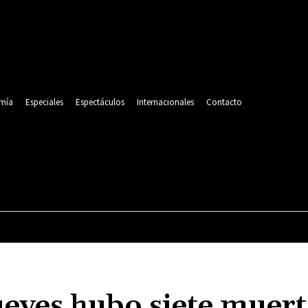
mía
Especiales
Espectáculos
Internacionales
Contacto
POLITICA
DEPORTES
ECONOMÍA
ESPECIALES
ueves hubo siete muert