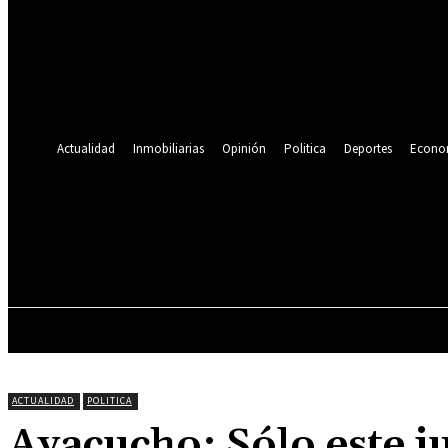
Se te ha enviado una contraseña por correo electrónico.
Recuperación de contraseña
Recupera tu contraseña
tu correo electrónico
Se te ha enviado una contraseña por correo electrónico.
Actualidad
Inmobiliarias
Opinión
Politica
Deportes
Econo
19.9
C
Lima
viernes, agosto 7, 2026
ACTUALIDAD
INMOBILIARIAS
OPINIÓN
ACTUALIDAD
POLITICA
Ayacucho: Sólo este j