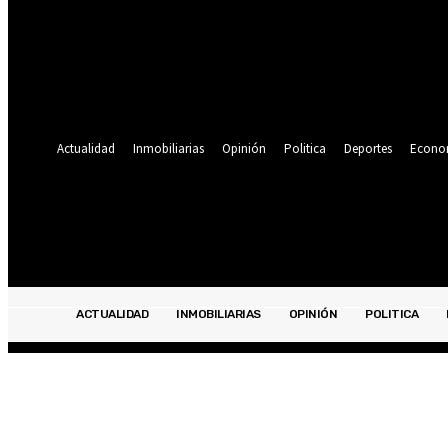
Se te ha enviado una contraseña por correo electrónico.
Recuperación de contraseña
Recupera tu contraseña
tu correo electrónico
Se te ha enviado una contraseña por correo electrónico.
Actualidad
Inmobiliarias
Opinión
Politica
Deportes
Econo
20.5
C
Lima
viernes, agosto 7, 2026
ACTUALIDAD
INMOBILIARIAS
OPINIÓN
POLITICA
ACTUALIDAD
INMOBILIARIAS
OPINIÓN