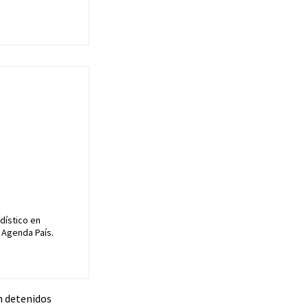
dístico en
 Agenda País.
on detenidos