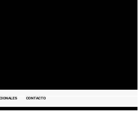
Registrarse / Unirse
CIONALES
CONTACTO
ESPECTÁCULOS
INTERNACIONALES
CONTACTO