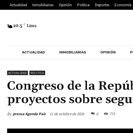
Actualidad
Inmobiliarias
Opinión
Politica
Deportes
Economía
20.5
C
Lima
ACTUALIDAD
INMOBILIARIAS
OPINIÓN
P
ACTUALIDAD
POLITICA
Congreso de la Repúb
proyectos sobre seg
By
prensa Agenda País
11 de octubre de 2024
0
773