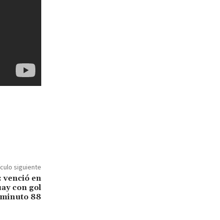
ículo siguiente
: venció en
uay con gol
 minuto 88