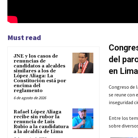
Must read
Congres
JNE y los casos de
del paro
renuncias de
candidatos a alcaldes
en Lima
similares a los de
López Aliaga: La
Constitución está por
encima del
Congreso de l
reglamento
se reune con e
6 de agosto de 2026
inseguridad ci
Rafael López Aliaga
recibe sin rubor la
Entre los tem
renuncia de Luis
sobre diversos
Rubio a la candidatura
a la alcaldía de Lima