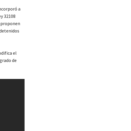
incorporó a
ey 32108
e proponen
o detenidos
difica el
 grado de