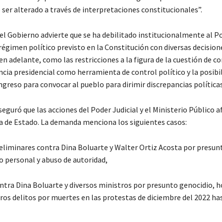
ser alterado a través de interpretaciones constitucionales”.
el Gobierno advierte que se ha debilitado institucionalmente al P
 régimen político previsto en la Constitución con diversas decisi
en adelante, como las restricciones a la figura de la cuestión de co
ncia presidencial como herramienta de control político y la posibi
ngreso para convocar al pueblo para dirimir discrepancias políticas
guró que las acciones del Poder Judicial y el Ministerio Público a
efa de Estado. La demanda menciona los siguientes casos:
reliminares contra Dina Boluarte y Walter Ortiz Acosta por presun
 personal y abuso de autoridad,
ontra Dina Boluarte y diversos ministros por presunto genocidio, 
otros delitos por muertes en las protestas de diciembre del 2022 h