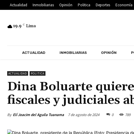
Actualidad
Inmobiliarias
Opinión
Politica
Deportes
Economía
19.9
C
Lima
ACTUALIDAD
INMOBILIARIAS
OPINIÓN
P
ACTUALIDAD
POLITICA
Dina Boluarte quiere
fiscales y judiciales 
By
Elí Joacim del Aguila Tuanama
7 de agosto de 2024
0
789