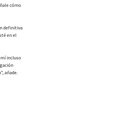
señale cómo
n definitiva
sté en el
 mí incluso
igación
”, añade.