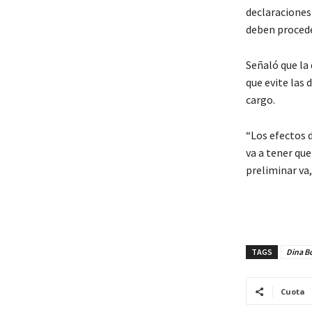
declaraciones
deben procede
Señaló que la 
que evite las 
cargo.
“Los efectos d
va a tener que
preliminar va,
TAGS
Dina Bo
Cuota