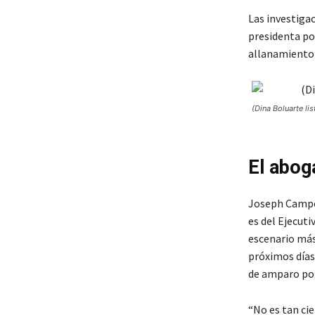
Las investiga
presidenta por
allanamiento d
(Dina Boluarte lis
El abog
Joseph Campos
es del Ejecuti
escenario más
próximos días
de amparo por
“No es tan cie