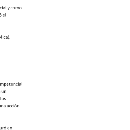
cial y como
ó el
ompetencial
n un
 los
una acción
guró en