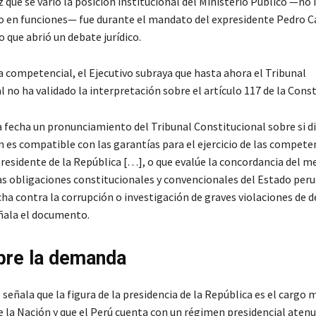
 que se varió la posición institucional del Ministerio Público —no 
 en funciones— fue durante el mandato del expresidente Pedro Ca
o que abrió un debate jurídico.
 competencial, el Ejecutivo subraya que hasta ahora el Tribunal
 no ha validado la interpretación sobre el artículo 117 de la Const
la fecha un pronunciamiento del Tribunal Constitucional sobre si d
n es compatible con las garantías para el ejercicio de las compete
presidente de la República […], o que evalúe la concordancia del 
las obligaciones constitucionales y convencionales del Estado per
cha contra la corrupción o investigación de graves violaciones de 
ñala el documento.
bre la demanda
eñala que la figura de la presidencia de la República es el cargo 
 la Nación y que el Perú cuenta con un régimen presidencial atenu