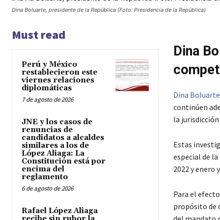
Dina Boluarte, presidente de la República (Foto: Presidencia de la República)
Must read
Dina Bo
Perú y México
compete
restablecieron este
viernes relaciones
diplomáticas
Dina Boluarte
7 de agosto de 2026
continúen ade
la jurisdicción
JNE y los casos de
renuncias de
candidatos a alcaldes
Estas investig
similares a los de
López Aliaga: La
especial de la
Constitución está por
2022 y enero y
encima del
reglamento
6 de agosto de 2026
Para el efect
propósito de q
Rafael López Aliaga
del mandato p
recibe sin rubor la