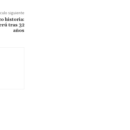
ículo siguiente
o historia:
erú tras 32
años