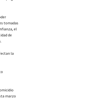
oder
ones tomadas
nfianza, el
lidad de
.
fectan la
to
homicidio
asta marzo