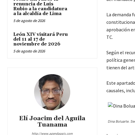
renuncia de Luis
Rubio a la candidatura
a la alcaldía de Lima
La demanda fu
5 de agosto de 2026
constitucional
aprobación en
León XIV visitará Peru
TC.
del 11 al 17 de
noviembre de 2026
5 de agosto de 2026
Según el recu
política gener
tienen del art
Este apartado
causales, incl
Elí Joacim del Aguila
Dina Boluarte. Se
Tuanama
http://www.agendapais.com