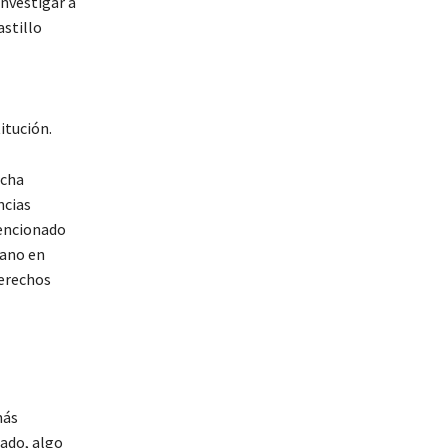
investigar a
stillo
itución.
icha
ncias
mencionado
uano en
derechos
más
ado, algo