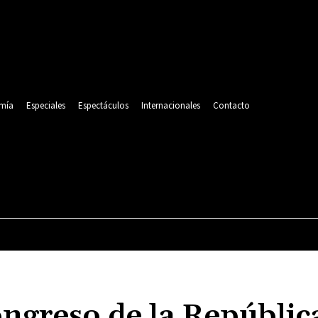
mía
Especiales
Espectáculos
Internacionales
Contacto
POLITICA
DEPORTES
ECONOMÍA
ESPECIALES
ongreso de la Repúblic