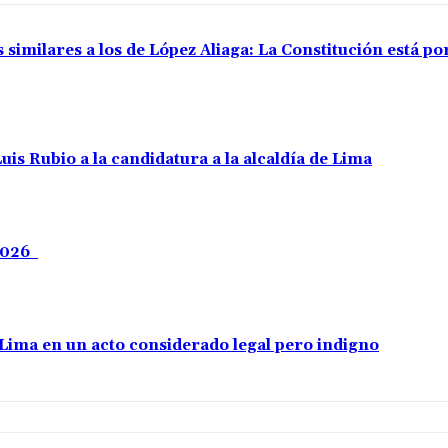
 similares a los de López Aliaga: La Constitución está p
uis Rubio a la candidatura a la alcaldía de Lima
 2026
e Lima en un acto considerado legal pero indigno