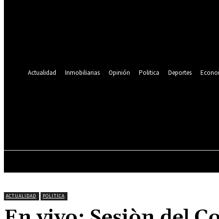
Se te ha enviado una contraseña por correo electrónico.
Recuperación de contraseña
Recupera tu contraseña
tu correo electrónico
Se te ha enviado una contraseña por correo electrónico.
Actualidad
Inmobiliarias
Opinión
Politica
Deportes
Econo
24.9
C
Lima
jueves, agosto 6, 2026
ACTUALIDAD
INMOBILIARIAS
OPINIÓN
ACTUALIDAD
POLITICA
En vivo: Sesiòn del C