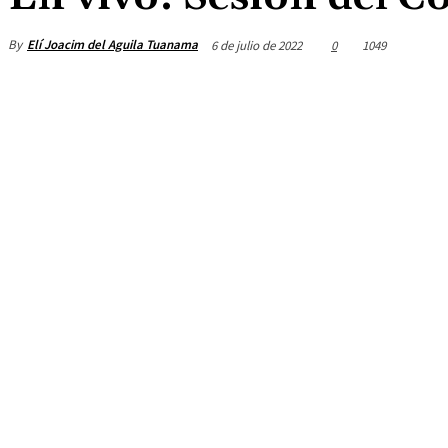
By
Elí Joacim del Aguila Tuanama
6 de julio de 2022
0
1049