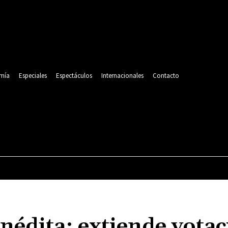
mía
Especiales
Espectáculos
Internacionales
Contacto
POLITICA
DEPORTES
ECONOMÍA
ESPECIALES
nédita: extiende votac