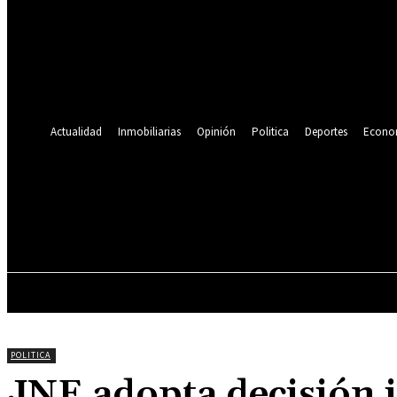
Se te ha enviado una contraseña por correo electrónico.
Recuperación de contraseña
Recupera tu contraseña
tu correo electrónico
Se te ha enviado una contraseña por correo electrónico.
Actualidad
Inmobiliarias
Opinión
Politica
Deportes
Econo
19.9
C
Lima
jueves, agosto 6, 2026
ACTUALIDAD
INMOBILIARIAS
OPINIÓN
POLITICA
JNE adopta decisión i