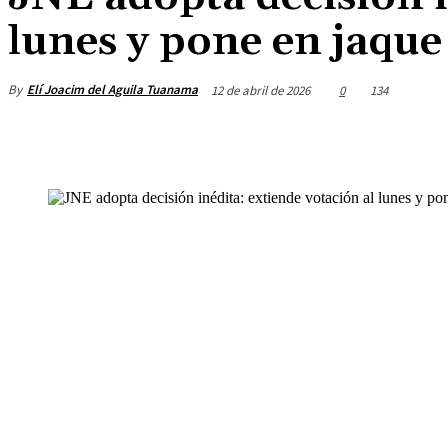
lunes y pone en jaque 
By
Elí Joacim del Aguila Tuanama
12 de abril de 2026
0
134