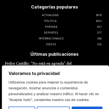
Categorías populares
ACTUALIDAD
3879
POLITICA
2013
PORTADA
617
DEPORTES
577
INTERNACIONALES
556
VÍDEOS
531
Últimas publicaciones
Pedro Castillo: “No está en agenda” del
Gobierno el indulto al expresidente, declaró
Luis Galarreta
Valoramos tu privacidad
10 de agosto de 2026
Utilizamos cookies para mejorar tu experiencia de
navegación, mostrar anuncios o contenidos
Keiko Fujimori ofrece «escudo total» a la
personalizados y analizar nuestro tráfico. Al hacer clic en
Policía Nacional en la lucha contra la
delincuencia
"Aceptar todo", consientes nuestro uso de cookies.
9 de agosto de 2026