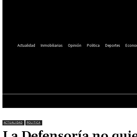
Se te ha enviado una contraseña por correo electrónico.
Recuperación de contraseña
Recupera tu contraseña
tu correo electrónico
Se te ha enviado una contraseña por correo electrónico.
Actualidad
Inmobiliarias
Opinión
Politica
Deportes
Econo
19.9
C
Lima
sábado, agosto 8, 2026
ACTUALIDAD
INMOBILIARIAS
OPINIÓN
ACTUALIDAD
POLITICA
La Defensoría no qui