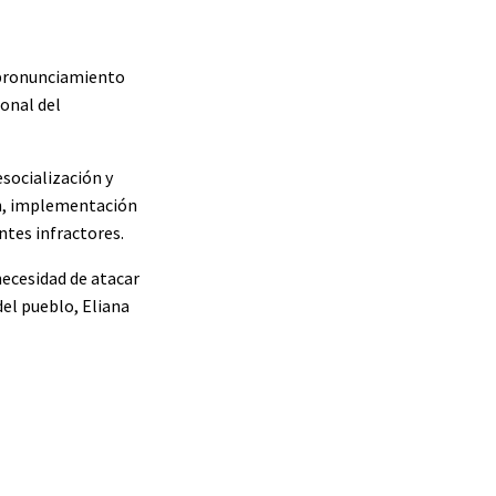
u pronunciamiento
onal del
esocialización y
ón, implementación
ntes infractores.
necesidad de atacar
del pueblo, Eliana