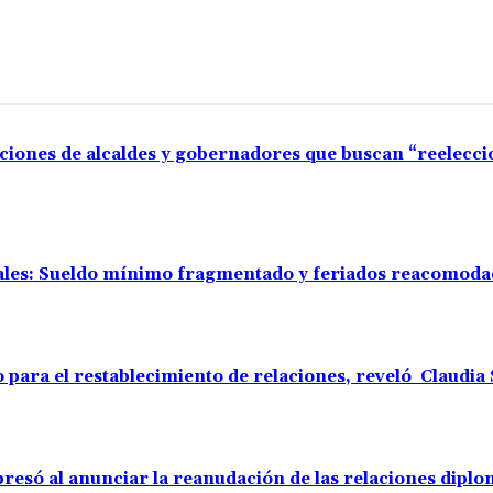
aciones de alcaldes y gobernadores que buscan “reelecc
rales: Sueldo mínimo fragmentado y feriados reacomod
o para el restablecimiento de relaciones, reveló Claudi
resó al anunciar la reanudación de las relaciones diplo