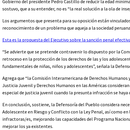
Gobierno del presidente Pedro Castillo de reducir la edad mínima 
sostuvo, que a su entender, no es “la real solución a la ola de ins
Los argumentos que presenta para su oposición están vinculado
reconocimiento de un problema que aqueja a la sociedad peruana
Esta es la propuesta del Ejecutivo sobre la sanción penal efectiv
“Se advierte que se pretende contravenir lo dispuesto por la Conv
retroceso en la protección de los derechos de las y los adolescent
fundamentales de niñas, niños y adolescentes”, señala la Defen
Agrega que “la Comisión Interamericana de Derechos Humanos y l
Justicia Juvenil y Derechos Humanos en las Américas consideran 
especial de justicia juvenil cuando la presunta infracción se hay
En conclusión, sostiene, la Defensoría del Pueblo considera neces
Adolescente en Riesgo y Conflicto con la Ley Penal, así como en
infractoras/es, mejorando las capacidades del Programa Nacional
mejorar los ya existentes.