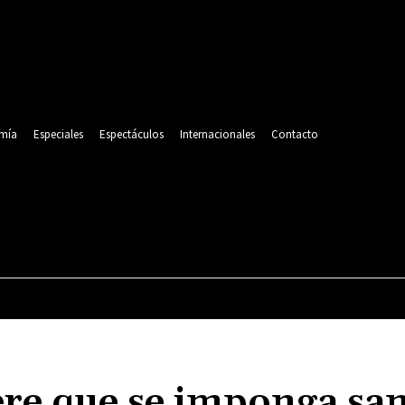
mía
Especiales
Espectáculos
Internacionales
Contacto
POLITICA
DEPORTES
ECONOMÍA
ESPECIALES
ere que se imponga sa