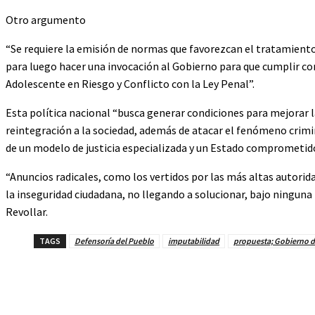
Otro argumento
“Se requiere la emisión de normas que favorezcan el tratamiento
para luego hacer una invocación al Gobierno para que cumplir c
Adolescente en Riesgo y Conflicto con la Ley Penal”.
Esta política nacional “busca generar condiciones para mejorar la 
reintegración a la sociedad, además de atacar el fenómeno crim
de un modelo de justicia especializada y un Estado comprometido 
“Anuncios radicales, como los vertidos por las más altas autorid
la inseguridad ciudadana, no llegando a solucionar, bajo ninguna 
Revollar.
TAGS
Defensoría del Pueblo
imputabilidad
propuesta; Gobierno d
Cuota