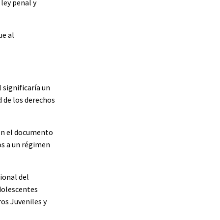
ley penal y
ue al
 significaría un
d de los derechos
 en el documento
os a un régimen
ional del
adolescentes
os Juveniles y