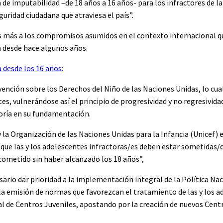
de imputabilidad –de 18 años a 16 años- para los infractores de la 
eguridad ciudadana que atraviesa el país”.
s más a los compromisos asumidos en el contexto internacional q
 desde hace algunos años.
a desde los 16 años:
ención sobre los Derechos del Niño de las Naciones Unidas, lo cual
es, vulnerándose así el principio de progresividad y no regresivida
soría en su fundamentación.
a Organización de las Naciones Unidas para la Infancia (Unicef)
que las y los adolescentes infractoras/es deben estar sometidas/
a cometido sin haber alcanzado los 18 años”,
ario dar prioridad a la implementación integral de la Política Nac
 la emisión de normas que favorezcan el tratamiento de las y los 
 de Centros Juveniles, apostando por la creación de nuevos Centr