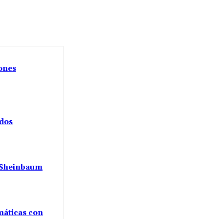
iones
ados
a Sheinbaum
máticas con