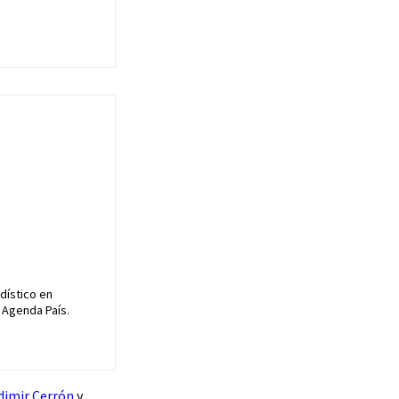
dístico en
 Agenda País.
dimir Cerrón
y