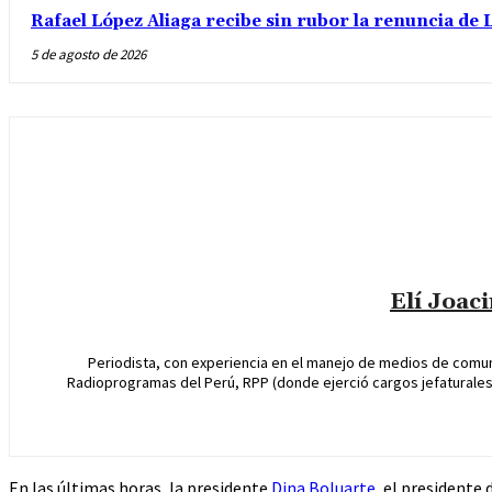
Rafael López Aliaga recibe sin rubor la renuncia de L
5 de agosto de 2026
Elí Joac
Periodista, con experiencia en el manejo de medios de comun
Radioprogramas del Perú, RPP (donde ejerció cargos jefaturales 
En las últimas horas, la presidente
Dina Boluarte
, el presidente