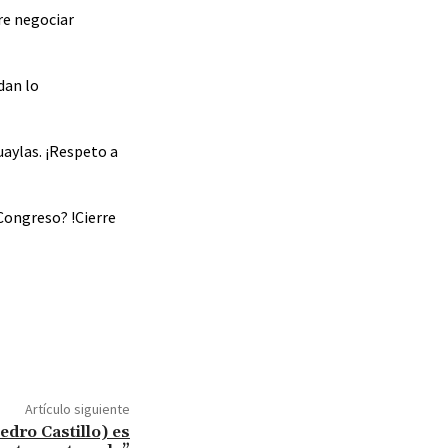
re negociar
dan lo
aylas. ¡Respeto a
Congreso? !Cierre
Artículo siguiente
edro Castillo) es