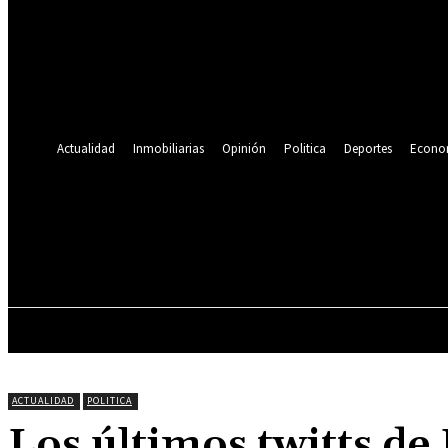
Se te ha enviado una contraseña por correo electrónico.
Recuperación de contraseña
Recupera tu contraseña
tu correo electrónico
Se te ha enviado una contraseña por correo electrónico.
Actualidad
Inmobiliarias
Opinión
Politica
Deportes
Econo
21.4
C
Lima
viernes, agosto 7, 2026
ACTUALIDAD
INMOBILIARIAS
OPINIÓN
ACTUALIDAD
POLITICA
Los últimos twitts de