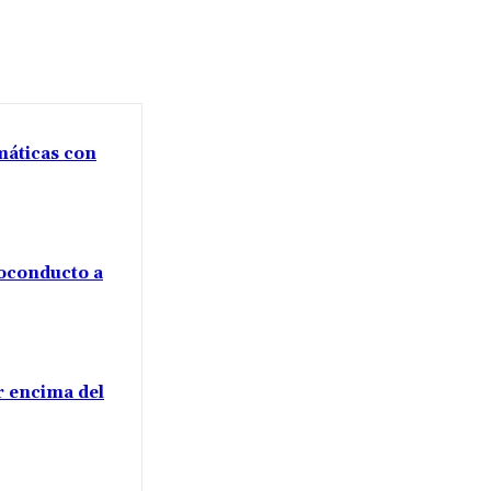
máticas con
voconducto a
or encima del