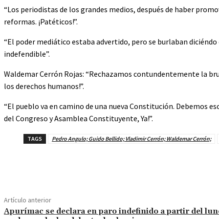
“Los periodistas de los grandes medios, después de haber promov
reformas. ¡Patéticos!”.
“El poder mediático estaba advertido, pero se burlaban diciéndo 
indefendible”.
Waldemar Cerrón Rojas: “Rechazamos contundentemente la bruta
los derechos humanos!”.
“El pueblo va en camino de una nueva Constitución. Debemos esc
del Congreso y Asamblea Constituyente, Ya!”.
TAGS
Pedro Angulo; Guido Bellido; Vladimir Cerrón; Waldemar Cerrón;
Cuota
Artículo anterior
Apurímac se declara en paro indefinido a partir del lun