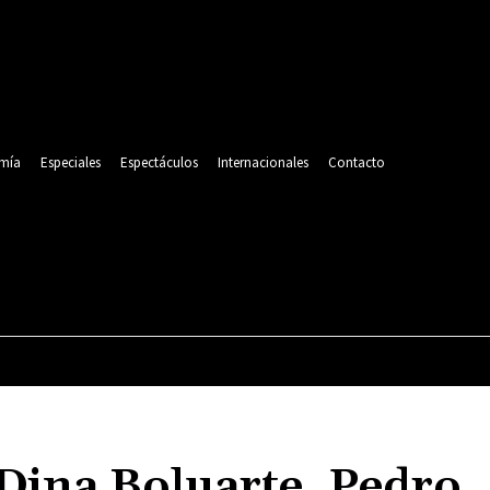
mía
Especiales
Espectáculos
Internacionales
Contacto
POLITICA
DEPORTES
ECONOMÍA
ESPECIALES
 Dina Boluarte, Pedro