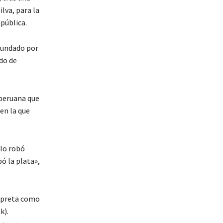
lva, para la
pública.
 fundado por
ado de
 peruana que
en la que
 lo robó
ó la plata»,