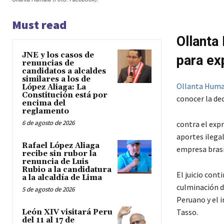
Must read
Ollanta
JNE y los casos de
para ex
renuncias de
candidatos a alcaldes
similares a los de
Ollanta Huma
López Aliaga: La
Constitución está por
conocer la dec
encima del
reglamento
6 de agosto de 2026
contra el exp
aportes ilegal
Rafael López Aliaga
empresa bras
recibe sin rubor la
renuncia de Luis
Rubio a la candidatura
El juicio cont
a la alcaldía de Lima
culminación de
5 de agosto de 2026
Peruano y el 
Tasso.
León XIV visitará Peru
del 11 al 17 de