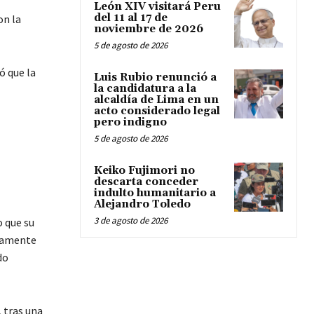
León XIV visitará Peru
del 11 al 17 de
on la
noviembre de 2026
5 de agosto de 2026
ó que la
Luis Rubio renunció a
la candidatura a la
alcaldía de Lima en un
acto considerado legal
pero indigno
5 de agosto de 2026
Keiko Fujimori no
descarta conceder
indulto humanitario a
Alejandro Toledo
3 de agosto de 2026
o que su
ntamente
do
 tras una