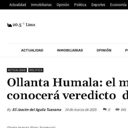
Actualidad
Inmobiliarias
Opinión
Politica
Deportes
Economía
20.5
C
Lima
ACTUALIDAD
INMOBILIARIAS
OPINIÓN
P
ACTUALIDAD
POLITICA
Ollanta Humala: el ma
conocerá veredicto d
By
Elí Joacim del Aguila Tuanama
14 de marzo de 2025
0
641
Ollanta Humala (Foto: Facebook).