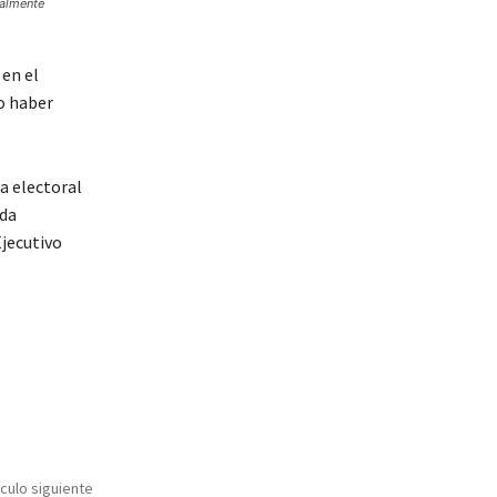
talmente
en el
o haber
a electoral
ida
jecutivo
ículo siguiente