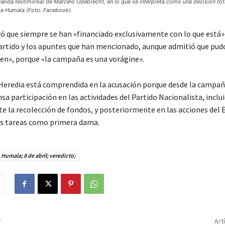
valida testimonial de Marcelo Odebrecht, en lo que se interpreta como una decisión to
nta Humala (Foto: Facebook).
ó que siempre se han «financiado exclusivamente con lo que está» 
artido y los apuntes que han mencionado, aunque admitió que pud
en», porque «la campaña es una vorágine».
 Heredia está comprendida en la acusación porque desde la campañ
sa participación en las actividades del Partido Nacionalista, inclu
 la recolección de fondos, y posteriormente en las acciones del E
us tareas como primera dama.
 Humala; 8 de abril; veredicto;
r
Art