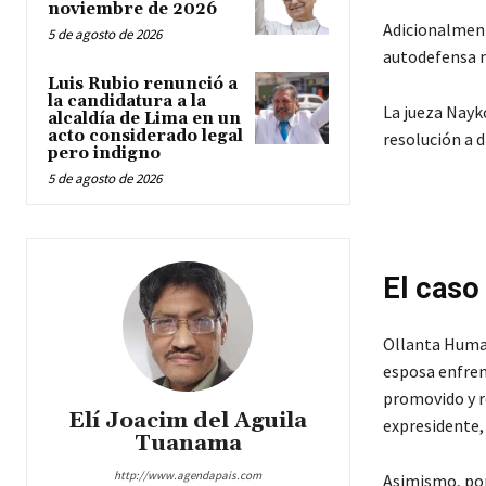
noviembre de 2026
Adicionalmente
5 de agosto de 2026
autodefensa m
Luis Rubio renunció a
la candidatura a la
La jueza Nayk
alcaldía de Lima en un
acto considerado legal
resolución a d
pero indigno
5 de agosto de 2026
El caso
Ollanta Humala
esposa enfren
promovido y r
Elí Joacim del Aguila
expresidente,
Tuanama
http://www.agendapais.com
Asimismo, por