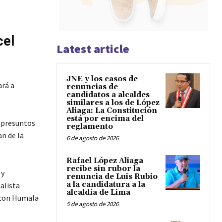
cel
Latest article
JNE y los casos de
ará a
renuncias de
candidatos a alcaldes
similares a los de López
Aliaga: La Constitución
está por encima del
e presuntos
reglamento
an de la
6 de agosto de 2026
Rafael López Aliaga
recibe sin rubor la
 y
renuncia de Luis Rubio
a la candidatura a la
alista
alcaldía de Lima
o con Humala
5 de agosto de 2026