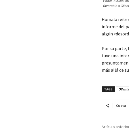
Poder Judicial in
favorable a Olla
Humala reiter
informe del p
algún «desord
Por su parte,
tuvo una inten
presuntamente
más allá de s
TAGS
Ollanta
Cuota
Artículo anterio