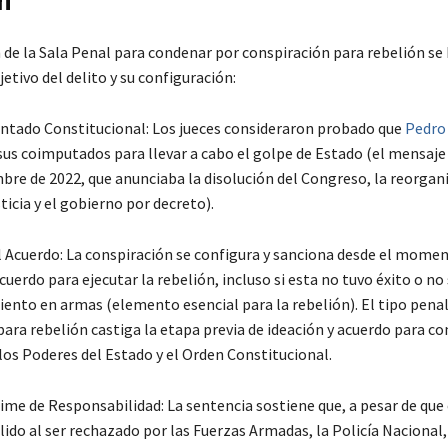
n
 de la Sala Penal para condenar por conspiración para rebelión se 
tivo del delito y su configuración:
entado Constitucional: Los jueces consideraron probado que
Pedro 
sus coimputados para llevar a cabo el golpe de Estado (el mensaje
mbre de 2022, que anunciaba la disolución del Congreso, la reorgan
ticia y el gobierno por decreto).
el Acuerdo: La conspiración se configura y sanciona desde el momen
cuerdo para ejecutar la rebelión, incluso si esta no tuvo éxito o no 
iento en armas (elemento esencial para la rebelión). El tipo penal
para rebelión castiga la etapa previa de ideación y acuerdo para c
los Poderes del Estado y el Orden Constitucional.
ime de Responsabilidad: La sentencia sostiene que, a pesar de que 
lido al ser rechazado por las Fuerzas Armadas, la Policía Nacional, 