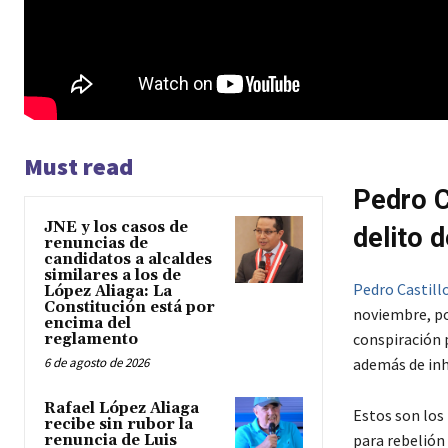
Must read
Pedro C
JNE y los casos de
delito 
renuncias de
candidatos a alcaldes
similares a los de
Pedro Castill
López Aliaga: La
Constitución está por
noviembre, po
encima del
conspiración 
reglamento
6 de agosto de 2026
además de inh
Rafael López Aliaga
Estos son los
recibe sin rubor la
para rebelión
renuncia de Luis