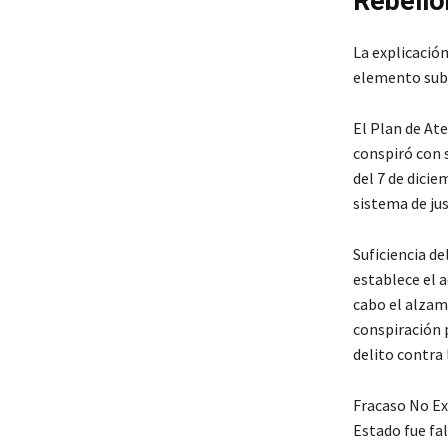
Rebelió
La explicación
elemento subje
El Plan de At
conspiró con 
del 7 de dicie
sistema de jus
Suficiencia d
establece el a
cabo el alzam
conspiración 
delito contra 
Fracaso No Ex
Estado fue fal