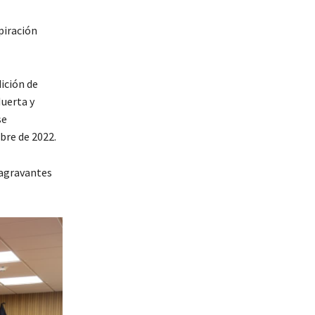
piración
dición de
Huerta y
se
bre de 2022.
 agravantes