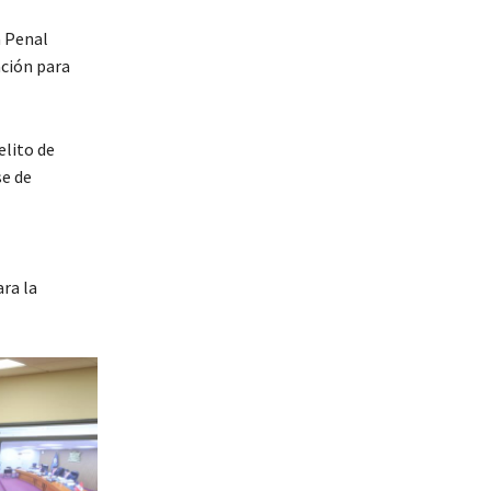
a Penal
ación para
elito de
se de
ara la