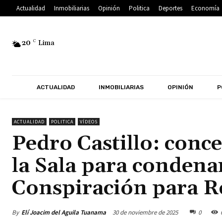
Actualidad
Inmobiliarias
Opinión
Politica
Deportes
Economía
20
C
Lima
ACTUALIDAD
INMOBILIARIAS
OPINIÓN
P
ACTUALIDAD
POLITICA
VÍDEOS
Pedro Castillo: conce
la Sala para condena
Conspiración para R
By
Elí Joacim del Aguila Tuanama
30 de noviembre de 2025
0