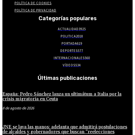
POLÍTICA DE COOKIES
POLÍTICA DE PRIVACIDAD
Categorías populares
ACTUALIDAD
3925
POLITICA
2018
PORTADA
619
DEPORTES
577
INTERNACIONALES
560
VÍDEOS
534
Últimas publicaciones
España: Pedro Sánchez lanza un ultimátum a Italia por la
crisis migratoria en Ceuta
8 de agosto de 2026
JNE se lava las manos: adelanta que admitirá postulaciones
de alcaldes y gobernadores que buscan “reelecciones