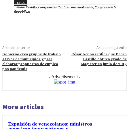
TAGS
Pedro Castillo; congresistas; “cobran mensualmente; Congreso de la
Repùblica;
Artículo anterior
Artículo siguiente
Gobierno crea grupos de trabajo
César Acuña ratifica que Pedro
a favor de municipios y para
Castillo obtuvo grado de
elaborar propuestas de empleo
Magister en junio de 2013
pos pandemia
- Advertisement -
More articles
Expulsión de venezolanos: ministros
muestran imprecisiones y