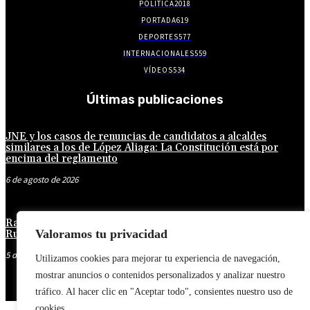
POLITICA
2018
PORTADA
619
DEPORTES
577
INTERNACIONALES
559
VÍDEOS
534
Últimas publicaciones
JNE y los casos de renuncias de candidatos a alcaldes
similares a los de López Aliaga: La Constitución está por
encima del reglamento
6 de agosto de 2026
Rafael López Aliaga recibe sin rubor la renuncia de Luis
Valoramos tu privacidad
Rubio a la candidatura a la alcaldía de Lima
5 de agosto de 2026
Utilizamos cookies para mejorar tu experiencia de navegación,
mostrar anuncios o contenidos personalizados y analizar nuestro
tráfico. Al hacer clic en "Aceptar todo", consientes nuestro uso de
cookies.