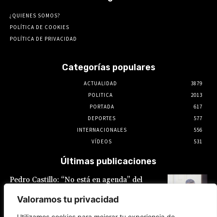
¿QUIENES SOMOS?
POLÍTICA DE COOKIES
POLÍTICA DE PRIVACIDAD
Categorías populares
ACTUALIDAD
3879
POLITICA
2013
PORTADA
617
DEPORTES
577
INTERNACIONALES
556
VÍDEOS
531
Últimas publicaciones
Pedro Castillo: “No está en agenda” del
Gobierno el indulto al expresidente, declaró
Luis Galarreta
Valoramos tu privacidad
10 de agosto de 2026
Utilizamos cookies para mejorar tu experiencia de