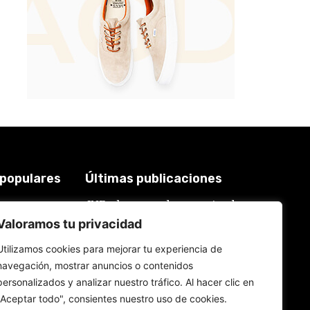
 populares
Últimas publicaciones
JNE y los casos de renuncias de
3921
candidatos a alcaldes similares a
2018
Valoramos tu privacidad
los de López Aliaga: La
Constitución está por encima del
619
reglamento
Utilizamos cookies para mejorar tu experiencia de
577
6 de agosto de 2026
navegación, mostrar anuncios o contenidos
559
personalizados y analizar nuestro tráfico. Al hacer clic en
534
Rafael López Aliaga recibe sin
"Aceptar todo", consientes nuestro uso de cookies.
rubor la renuncia de Luis Rubio