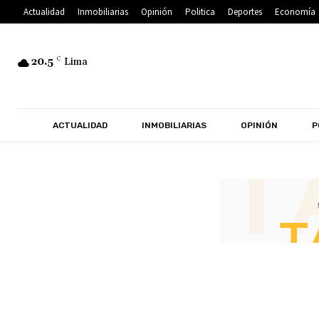
Actualidad
Inmobiliarias
Opinión
Politica
Deportes
Economía
20.5
C
Lima
ACTUALIDAD
INMOBILIARIAS
OPINIÓN
P