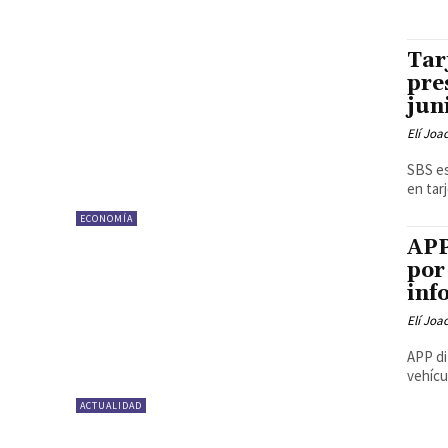
Tar
pre
jun
Elí Joa
SBS es
en tar
ECONOMÍA
APP
por
inf
Elí Joa
APP di
vehícu
ACTUALIDAD