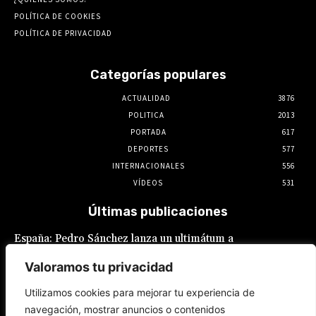
POLÍTICA DE COOKIES
POLÍTICA DE PRIVACIDAD
Categorías populares
ACTUALIDAD
3876
POLITICA
2013
PORTADA
617
DEPORTES
577
INTERNACIONALES
556
VÍDEOS
531
Últimas publicaciones
España: Pedro Sánchez lanza un ultimátum a
Italia por la crisis migratoria en Ceuta
Valoramos tu privacidad
8 de agosto de 2026
Utilizamos cookies para mejorar tu experiencia de
navegación, mostrar anuncios o contenidos