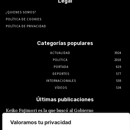
Legal
¿QUIENES SOMOS?
POLÍTICA DE COOKIES
POLÍTICA DE PRIVACIDAD
Categorías populares
ACTUALIDAD
3924
POLITICA
2018
PORTADA
619
DEPORTES
577
INTERNACIONALES
559
VÍDEOS
534
Últimas publicaciones
Keiko Fujimori es la que buscó al Gobierno
de México para el restablecimiento de
relaciones, reveló Claudia Sheinbaum
Valoramos tu privacidad
7 de agosto de 2026