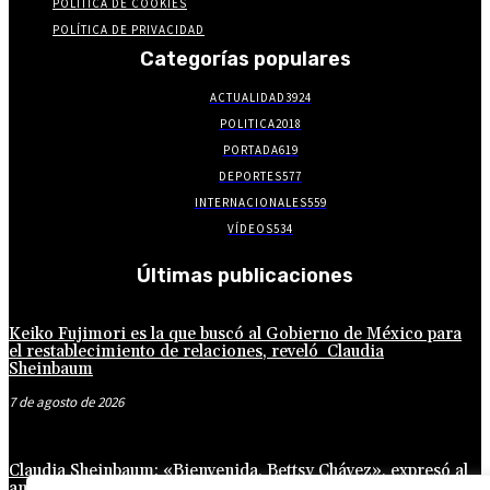
POLÍTICA DE COOKIES
POLÍTICA DE PRIVACIDAD
Categorías populares
ACTUALIDAD
3924
POLITICA
2018
PORTADA
619
DEPORTES
577
INTERNACIONALES
559
VÍDEOS
534
Últimas publicaciones
Keiko Fujimori es la que buscó al Gobierno de México para
el restablecimiento de relaciones, reveló Claudia
Sheinbaum
7 de agosto de 2026
Claudia Sheinbaum: «Bienvenida, Bettsy Chávez», expresó al
anunciar la reanudación de las relaciones diplomáticas con