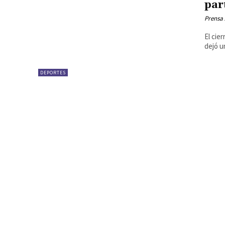
par
Prensa
El cie
dejó u
DEPORTES