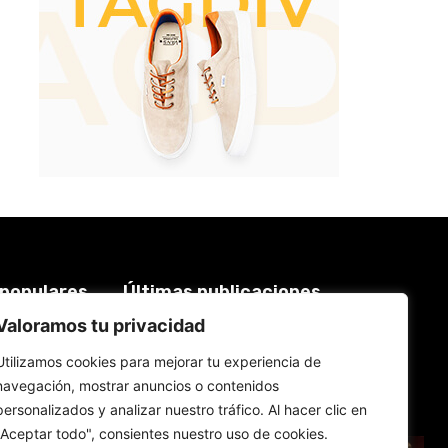
 populares
Últimas publicaciones
Valoramos tu privacidad
Keiko Fujimori nombra a su
3877
primera presidente de EsSalud,
2013
Utilizamos cookies para mejorar tu experiencia de
aunque en calidad de encargada:
es Hilda Sandoval Cornejo
617
navegación, mostrar anuncios o contenidos
9 de agosto de 2026
577
personalizados y analizar nuestro tráfico. Al hacer clic en
556
"Aceptar todo", consientes nuestro uso de cookies.
España: Pedro Sánchez lanza un