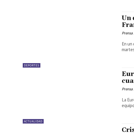
Un 
Fra
Prensa
En un 
martes
DEPORTES
Eur
cua
Prensa
La Eur
equipo
ACTUALIDAD
Cri