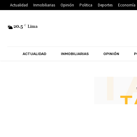
Actualidad
Inmobiliarias
Opinión
Politica
Deportes
Economía
20.5
C
Lima
ACTUALIDAD
INMOBILIARIAS
OPINIÓN
P