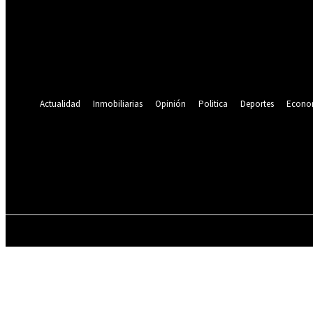
Se te ha enviado una contraseña por correo electrónico.
Recuperación de contraseña
Recupera tu contraseña
tu correo electrónico
Se te ha enviado una contraseña por correo electrónico.
Actualidad
Inmobiliarias
Opinión
Politica
Deportes
Econo
21.9
C
Lima
viernes, agosto 7, 2026
ACTUALIDAD
INMOBILIARIAS
OPINIÓN