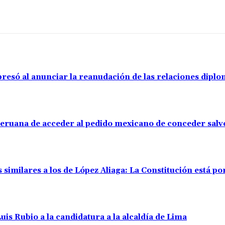
resó al anunciar la reanudación de las relaciones diplo
 peruana de acceder al pedido mexicano de conceder sal
s similares a los de López Aliaga: La Constitución está 
uis Rubio a la candidatura a la alcaldía de Lima