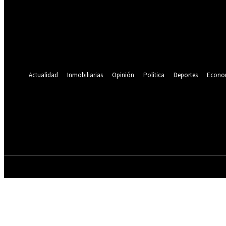
Se te ha enviado una contraseña por correo electrónico.
Recuperación de contraseña
Recupera tu contraseña
tu correo electrónico
Se te ha enviado una contraseña por correo electrónico.
Actualidad
Inmobiliarias
Opinión
Politica
Deportes
Econo
21.4
C
Lima
viernes, agosto 7, 2026
ACTUALIDAD
INMOBILIARIAS
OPINIÓN