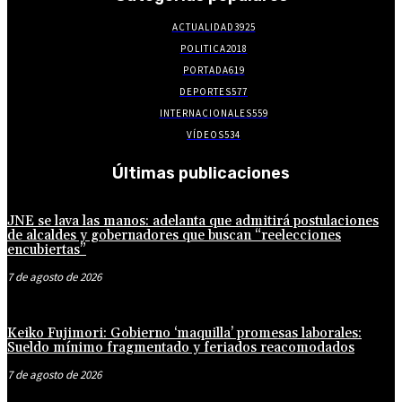
ACTUALIDAD
3925
POLITICA
2018
PORTADA
619
DEPORTES
577
INTERNACIONALES
559
VÍDEOS
534
Últimas publicaciones
JNE se lava las manos: adelanta que admitirá postulaciones
de alcaldes y gobernadores que buscan “reelecciones
encubiertas”
7 de agosto de 2026
Keiko Fujimori: Gobierno ‘maquilla’ promesas laborales:
Sueldo mínimo fragmentado y feriados reacomodados
7 de agosto de 2026