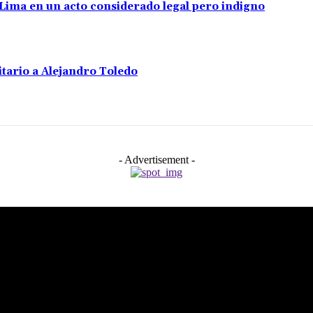
e Lima en un acto considerado legal pero indigno
tario a Alejandro Toledo
- Advertisement -