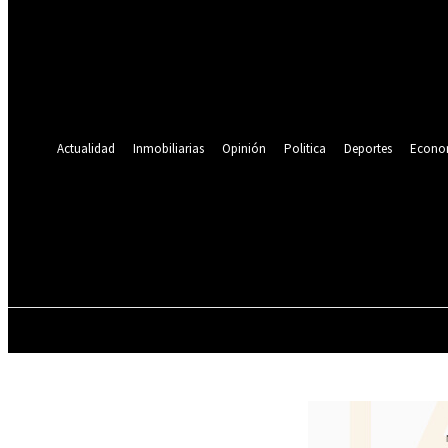
Se te ha enviado una contraseña por correo electrónico.
Recuperación de contraseña
Recupera tu contraseña
tu correo electrónico
Se te ha enviado una contraseña por correo electrónico.
Actualidad
Inmobiliarias
Opinión
Politica
Deportes
Econo
19.9
C
Lima
viernes, agosto 7, 2026
ACTUALIDAD
INMOBILIARIAS
OPINIÓN