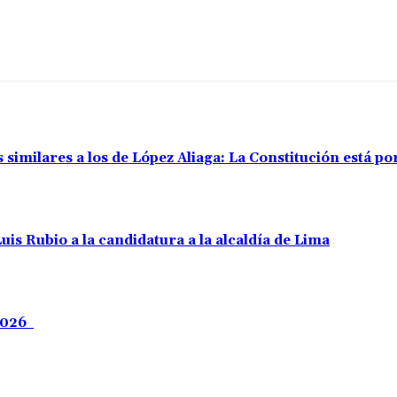
s similares a los de López Aliaga: La Constitución está 
uis Rubio a la candidatura a la alcaldía de Lima
 2026