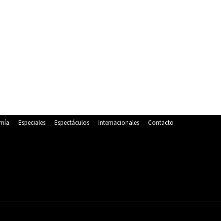
mía
Especiales
Espectáculos
Internacionales
Contacto
POLITICA
DEPORTES
ECONOMÍA
ESPECIALES