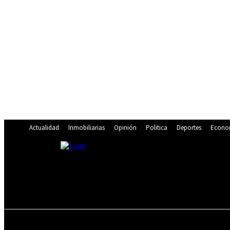
Actualidad
Inmobiliarias
Opinión
Politica
Deportes
Econo
21.4
C
Lima
viernes, agosto 7, 2026
ACTUALIDAD
INMOBILIARIAS
OPINIÓN