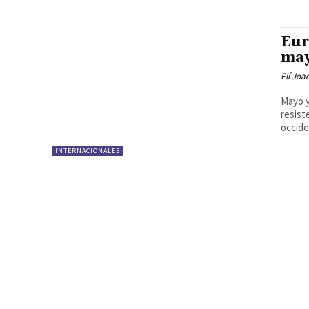
Eur
may
Elí Joa
Mayo y
resist
occiden
INTERNACIONALES