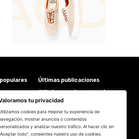
 populares
Últimas publicaciones
JNE y los casos de renuncias de
3921
candidatos a alcaldes similares a
2018
Valoramos tu privacidad
los de López Aliaga: La
Constitución está por encima del
619
reglamento
Utilizamos cookies para mejorar tu experiencia de
577
6 de agosto de 2026
navegación, mostrar anuncios o contenidos
559
personalizados y analizar nuestro tráfico. Al hacer clic en
534
Rafael López Aliaga recibe sin
"Aceptar todo", consientes nuestro uso de cookies.
rubor la renuncia de Luis Rubio