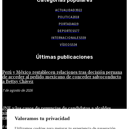
ACTUALIDAD
3922
POLITICA
2018
PORTADA
619
DEPORTES
577
INTERNACIONALES
559
VÍDEOS
534
Últimas publicaciones
Perú y México restablecen relaciones tras decisión peruana
de acceder al pedido mexicano de conceder salvoconducto
a Bettsy Chávez
7 de agosto de 2026
JNE y los casos de renuncias de candidatos a alcaldes
similares a los de López Aliaga: La Constitución está por
encima del reglamento
Valoramos tu privacidad
6 de agosto de 2026
Utilizamos cookies para mejorar tu experiencia de navegación,