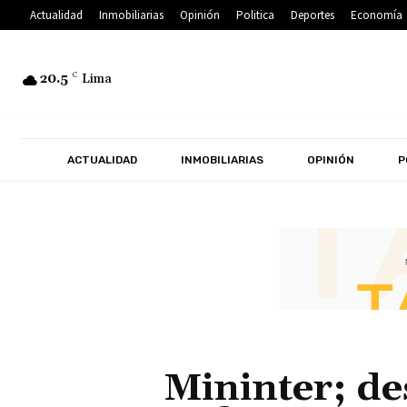
Actualidad
Inmobiliarias
Opinión
Politica
Deportes
Economía
20.5
C
Lima
ACTUALIDAD
INMOBILIARIAS
OPINIÓN
P
Mininter; de