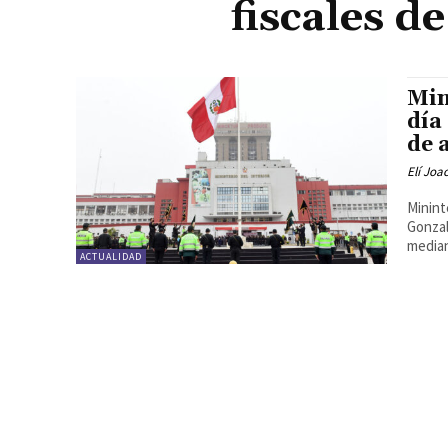
fiscales d
Min
día
de 
Elí Joa
Minint
Gonzal
median
ACTUALIDAD