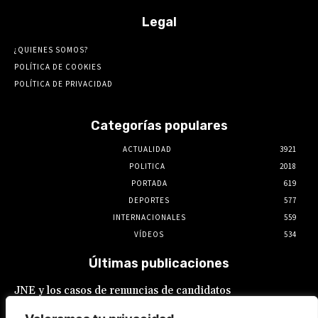
Legal
¿QUIENES SOMOS?
POLÍTICA DE COOKIES
POLÍTICA DE PRIVACIDAD
Categorías populares
ACTUALIDAD
3921
POLITICA
2018
PORTADA
619
DEPORTES
577
INTERNACIONALES
559
VÍDEOS
534
Últimas publicaciones
JNE y los casos de renuncias de candidatos
a alcaldes similares a los de López Aliaga: La
Constitución está por encima del reglamento